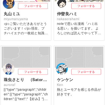
フォローする
フォローする
丸山ミユ
仲曽良ハミ
miyumaruyama
nakasorahami
<p>ご覧いただきありがとう
noteで思い出漫画「ハミ出
ございます！</p>現在、ブ
る思い」を描いてます。 よ
チハイエナの一枚絵と知識…
ろしければ読んでやって下…
フォローする
フォローする
珠虫さとり （Satori Tamamushi）
ケンケン
auroraf
Ken
[{"type":"paragraph","childr
熱とユーモアを感じる作品が
en":[{"type":"paragraph","ch
好きです。
ildren":[{"text":"【好み】"}…