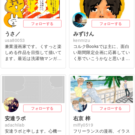
フォローする
フォローする
うさ／
みずけん
usa80053
kenmizu
兼業漫画家です。くすっと楽
コルクBooksでは主に、面白
しめる作品を目指して描いて
い期間限定企画に応募してい
ます。最近は洗濯物マンガ…
く形でいこうかなと思いま…
フォローする
フォローする
安達ラボ
右京 梓
adachilab
miffy0519
安達ラボと申します。心機一
フリーランスの漫画、イラス