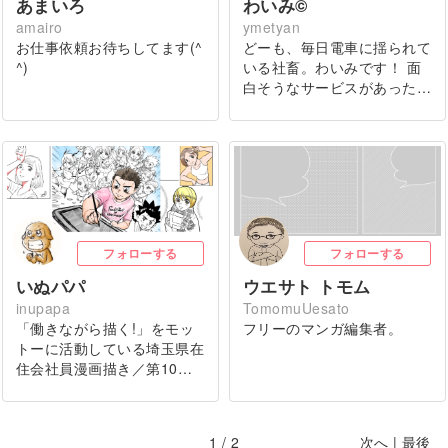
あまいろ
わいみ©︎
amairo
ymetyan
お仕事依頼お待ちしてます(^
どーも、毎日電車に揺られて
^)
いる社畜。わいみです！ 面
白そうなサービスがあった…
フォローする
フォローする
いぬパパ
ウエサト トモム
inupapa
TomomuUesato
「働きながら描く!」をモッ
フリーのマンガ編集者。
トーに活動している埼玉県在
住会社員漫画描き／第10…
1 / 2
次へ
|
最後