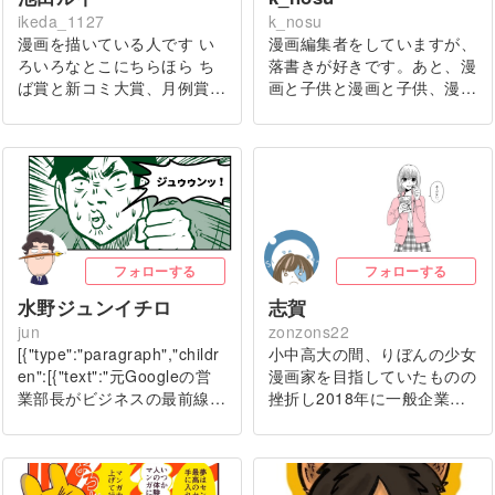
ikeda_1127
k_nosu
漫画を描いている人です い
漫画編集者をしていますが、
ろいろなとこにちらほら ち
落書きが好きです。あと、漫
ば賞と新コミ大賞、月例賞…
画と子供と漫画と子供、漫…
フォローする
フォローする
水野ジュンイチロ
志賀
jun
zonzons22
[{"type":"paragraph","childr
小中高大の間、りぼんの少女
en":[{"text":"元Googleの営
漫画家を目指していたものの
業部長がビジネスの最前線…
挫折し2018年に一般企業…