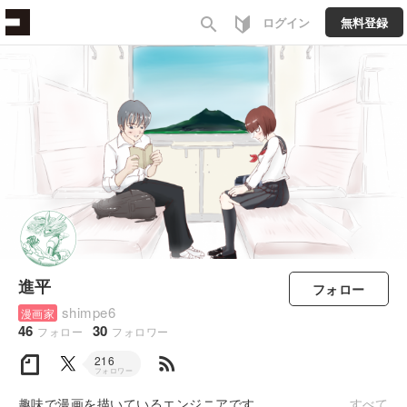
search
ログイン
無料登録
進平
フォロー
shimpe6
漫画家
46
30
フォロー
フォロワー
rss_feed
216
フォロワー
趣味で漫画を描いているエンジニアです。
すべて