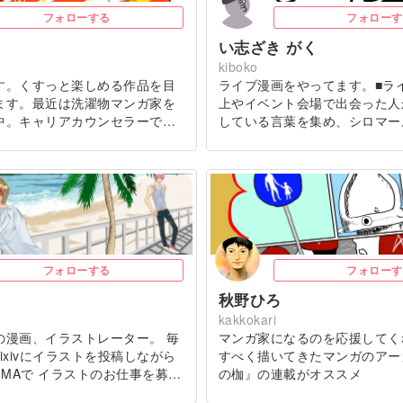
フォローする
フォローす
い志ざき がく
kiboko
す。くすっと楽しめる作品を目
ライブ漫画をやってます。■ラ
ます。最近は洗濯物マンガ家を
上やイベント会場で出会った人
中。キャリアカウンセラーで…
している言葉を集め、シロマー
フォローする
フォローす
秋野ひろ
kakkokari
の漫画、イラストレーター。 毎
マンガ家になるのを応援してく
rやPixivにイラストを投稿しながら
すべく描いてきたマンガのアー
IMAで イラストのお仕事を募…
の枷』の連載がオススメ