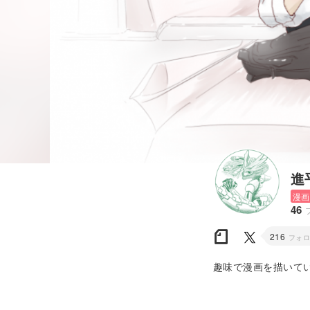
進
漫画
46
216
フォ
趣味で漫画を描いて