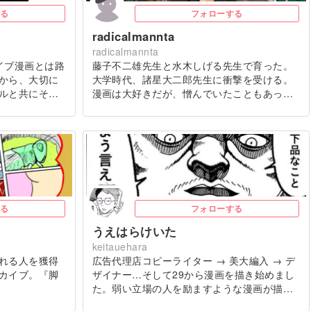
る
フォローする
radicalmannta
radicalmannta
イブ漫画とは路
藤子不二雄先生と水木しげる先生で育った。
から、大切に
大学時代、諸星大二郎先生に衝撃を受ける。
ルと共にそ…
漫画は大好きだが、憎んでいたこともあっ…
る
フォローする
うえはらけいた
keitauehara
れる人を獲得
広告代理店コピーライター → 美大編入 → デ
カイブ。『脚
ザイナー…そして29から漫画を描き始めまし
た。弱い立場の人を励ますような漫画が描…