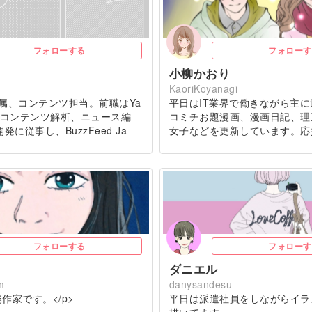
フォローする
フォローす
小柳かおり
KaoriKoyanagi
ws所属、コンテンツ担当。前職はYa
平日はIT業界で働きながら主
ANでコンテンツ解析、ニュース編
コミチお題漫画、漫画日記、理
に従事し、BuzzFeed Ja
女子などを更新しています。応
フォローする
フォローす
ダニエル
m
danysandesu
作家です。</p>
平日は派遣社員をしながらイラ