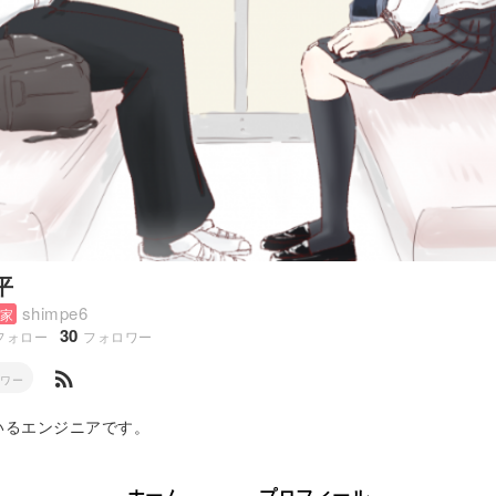
平
shimpe6
家
30
フォロー
フォロワー
rss_feed
ロワー
いるエンジニアです。
ホーム
プロフィール