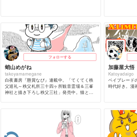
フォローする
蛸山めがね
加藤屋大悟
takoyamamegane
Katoyadaigo
白夜書房『懸賞なび』連載中。「てくてく秩
ベイブレード
父巡礼～秩父札所三十四ヶ所観音霊場＆三峯
時代好き。漫
神社と描き下ろし秩父三社」発売中。猫と…