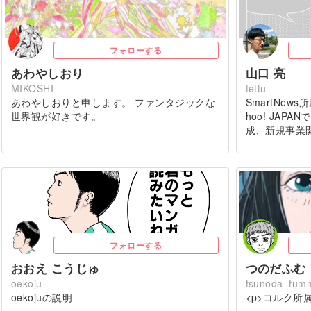
フォローする
あわやしおり
山口 亮
MIKOSHI
tettu
あわやしおりと申します。 ファンタジックな
SmartNe
世界観が好きです。
hoo! JAP
成、新規事業開発
p…
フォローする
おおえ こうじゅ
つのだふむ
oekoju
tsunoda_fum
oekojuの説明
<p>コルク所属