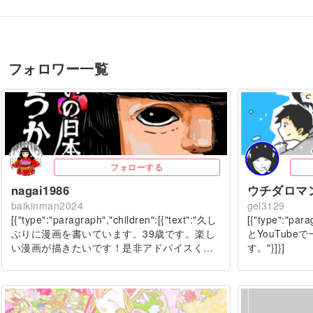
フォロワー一覧
フォローする
nagai1986
ウチダロマ
baikinman2024
gel3129
[{"type":"paragraph","children":[{"text":"久し
[{"type":"para
ぶりに漫画を書いています。39歳です。楽し
とYouTub
い漫画が描きたいです！是非アドバイスく…
す。"}]}]