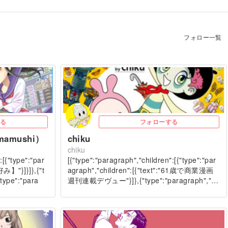
フォロー一覧
る
フォローする
mamushi）
chiku
chiku
:[{"type":"par
[{"type":"paragraph","children":[{"type":"par
好み】"}]}]},{"t
agraph","children":[{"text":"61歳で商業漫画
"type":"para
週刊連載デヴュー"}]},{"type":"paragraph","…