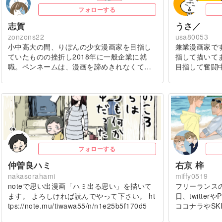
フォローする
志賀
うさ／
zonzons22
usa80053
小中高大の間、りぼんの少女漫画家を目指し
兼業漫画家で
ていたものの挫折し2018年に一般企業に就
指して描いて
職。ペンネームは、漫画を諦めきれなくて…
目指して奮闘
フォローする
仲曽良ハミ
右京 梓
nakasorahami
miffy0519
noteで思い出漫画「ハミ出る思い」を描いて
フリーランス
ます。 よろしければ読んでやって下さい。 ht
日、twitte
tps://note.mu/tiwawa55/n/n1e25b5f170d5
ココナラやSK