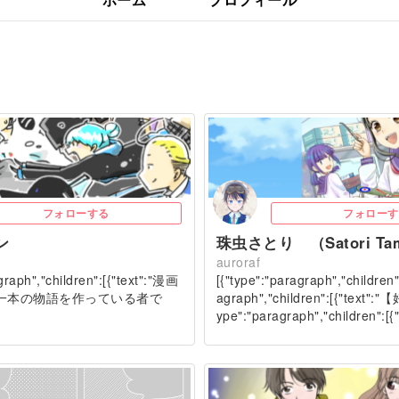
フォローする
フォローす
ン
珠虫さとり （Satori Ta
auroraf
graph","children":[{"text":"漫画
[{"type":"paragraph","children"
eで一本の物語を作っている者で
agraph","children":[{"text":"【
ype":"paragraph","children":[{
g…