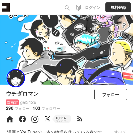
search
ログイン
無料登録
ウチダロマン
フォロー
gel3129
漫画家
290
103
フォロー
フォロワー
rss_feed
6,364
フォロワー
漫画とYouTubeで一本の物語を作っている者です。
すべて