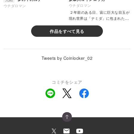
ウチダロマン
ウチダロマン
２年前のある日、宙に巨大な目玉が
現れ世界は「ナミダ」に包まれた。
河川敷のロケット。恋。見えない
壁。殺人事件。映画サークル。夢。
作品をすべて見る
大学時代の思い出をSFチックにスト
ーリーへと落とし込みました。...
Tweets by Coinlocker_02
コミチをシェア