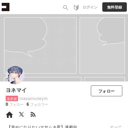
search
ログイン
無料登録
ヨネマイ
フォロー
masamuneym
漫画家
0
6
フォロー
フォロワー
rss_feed
【幸せになりたいマサムネ君】連載中
すべて