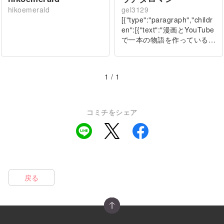
hikoemerald
gel3129
[{"type":"paragraph","childr
en":[{"text":"漫画とYouTube
で一本の物語を作っている…
1 / 1
コミチをシェア
戻る