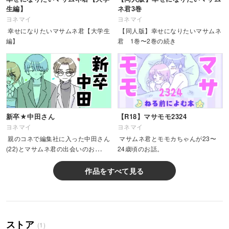
生編】
ネ君3巻
ヨネマイ
ヨネマイ
幸せになりたいマサムネ君【大学生
【同人版】幸せになりたいマサムネ
編】
君 1巻〜2巻の続き
新卒★中田さん
【R18】マサモモ2324
ヨネマイ
ヨネマイ
親のコネで編集社に入った中田さん
マサムネ君とモモカちゃんが23〜
(22)とマサムネ君の出会いのお
24歳頃のお話。
話。
作品をすべて見る
ストア
(1)