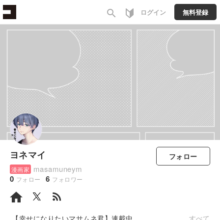
search
ログイン
無料登録
ヨネマイ
フォロー
masamuneym
漫画家
0
6
フォロー
フォロワー
rss_feed
【幸せになりたいマサムネ君】連載中
すべて