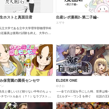
生ホストと真面目君
出産レポ漫画2~第二子編~
エザキ
私立大学である立中大学理学部物理学科
の近藤真は後期の試験を終え、大学の進
一覧が表示される掲示板で留年したこと
る。そこで、出会った白髪のチャラつい
出会い物語が始まる&n...
み保育園の園長センセ♡
ELDER ONE
マン
ゆきお
先生と優しいけど頼りない中年のちょっ
──全ての王冠を手にした時、世界は唯
ッチでバトルあり（？！）なラブストー
【エルダー・ワン】を仰ぐ 伝説の王
ー
り、血で血を洗う争乱が続く...