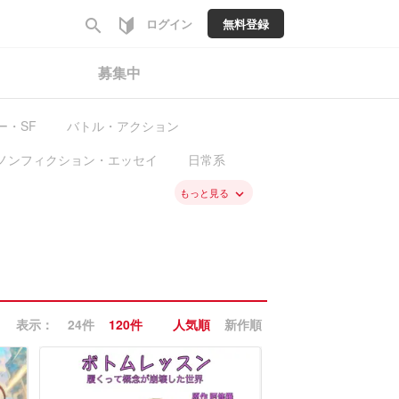
search
ログイン
無料登録
募集中
ー・SF
バトル・アクション
ノンフィクション・エッセイ
日常系
料
新入荷
もっと見る
keyboard_arrow_down
表示：
24件
120件
人気順
新作順