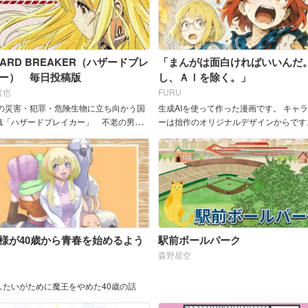
ZARD BREAKER（ハザードブレ
「まんがは面白ければいいんだ
ー） 毎日投稿版
し、ＡＩを除く。」
哲也
FURU
の災害・犯罪・危険生物に立ち向かう国
生成AIを使って作った漫画です。 キャ
織「ハザードブレイカー」 不老の男リ
ーは拙作のオリジナルデザインからです
は、さらわれた自分の娘ピティを探し出
像生成を用いた絵コンテ型漫画。構成・
、ブレイカーとし...
出・編集はすべて人力で行っております
148話よりネー...
様が40歳から青春を始めるよう
駅前ボールパーク
森野星空
したいがために魔王をやめた40歳の話