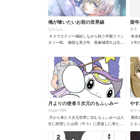
俺が喰いたいお前の世界線
留年
なおらん
真冬
キスでエナジー補給しながら戦う学園ファン
有名
タジーBL 俺様な美少年、亜麻城理久は生ま
３年
れつき身体が弱い。 転入生の黒井勇生との出
級者
会いで2...
を知
た男と
月よりの使者５次元のもふぃみー
やす
nagai1986
ゆさ
月から来た５次元世界に住むもふぃみーは人
園長
生に絶望した山田（中３）に恩返しに来た！
とエ
果たして！
リ