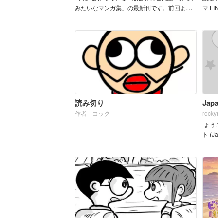
みたいなマンガ集」の最新刊です。前回より
マ L
参加者倍増で楽しい誌面になっています。
す。 st
99/ja .
読み切り
Japa
作者 コック
rocky
よう
ト (J
産業
ポート