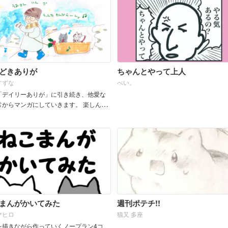
どきありが
ちゃんとやって上人
すずな
べい。
「デイリーありが」に引き続き、他愛な
常からマンガにしていきます。 楽しんで
たら幸いです。
まんがかいてみた
週刊ポテチ!!
マヒロ
猫又 多座
を描きながら作っていくノープラン4コ