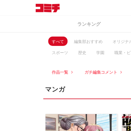
ランキング
すべて
編集部おすすめ
オリジナ
スポーツ
歴史
学園
職業・ビ
ヒューマン・ドラマ
異世界
BL
作品一覧
ガチ編集コメント
keyboard_arrow_right
keyboard_arrow_right
マンガ