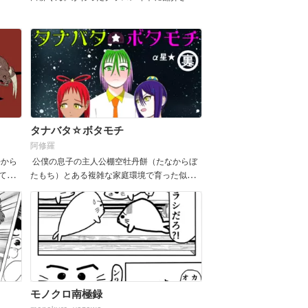
る。はたして。
タナバタ☆ボタモチ
阿修羅
去から
公僕の息子の主人公棚空牡丹餅（たなからぼ
て続
たもち）とある複雑な家庭環境で育った似て
ない義理の双子の妹のヒロインの彦星（ひこ
ぼし）と織姫（おりひめ）が場違いな再婚を
機に一緒に生活するブラコンシ...
モノクロ南極録