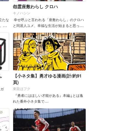
怨霊座敷わらし クロハ
キノハシン
立たな
幸せ呼ぶと言われる「座敷わらし」のクロハ
。
と同居人ユメ、幸福な生活が始まると思って
たのに・・・ 正体は怨霊座敷わらしでし
た。 &nbs...
ん
【小ネタ集】勇才ゆる漫画(計/約91
頁)
東龍ほフク
ンガ
『勇者にはほしい才能がある』本編↓とは逸
れた番外小ネタ集で
す。 https://comici.jp/dobebi/series/1a82686b
29e68?mysel...