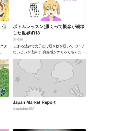
。但
ボトムレッスン(履くって概念が崩壊
した世界)R18
阿修羅
ラクタ
とある法律で女子だけ履き物を履いてはいけ
。画
ないという法律で 貞操感がめちゃくちゃにな
演
る漫画
。 ＊
Japan Market Report
harutoleo432