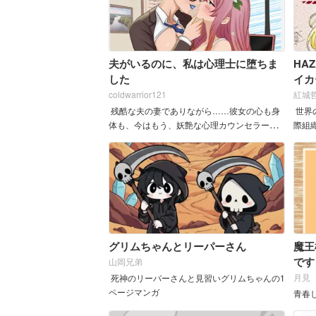
夫がいるのに、私は心理士に堕ちま
HA
した
イカ
coldwarrior121
紅城
残酷な夫の妻でありながら……彼女の心も身
世界
体も、今はもう、妖艶な心理カウンセラーの
際組
所有物。 穏やかな主婦だったフィオナは、
ータ
心の救いを求めてカウン...
すため
グリムちゃんとリーパーさん
魔王
です
山岡兄弟
月見
死神のリーパーさんと見習いグリムちゃんの1
ページマンガ
青春