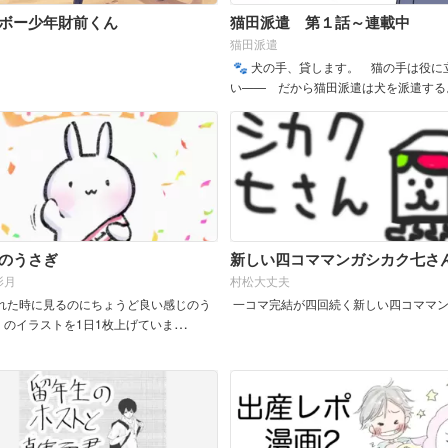
ボー少年財前くん
猫田派遣 第１話～連載中
猫田派遣
🐾 犬の手、貸します。 猫の手は役に
い—— だから猫田派遣は犬を派遣する
&n...
のうさぎ
新しい四コママンガシカク七さ
影月
村松大丈夫
れた時に見るのにちょうど良い感じのう
一コマ完結が四回続く新しい四コママ
』のイラストを1日1枚上げていま
...