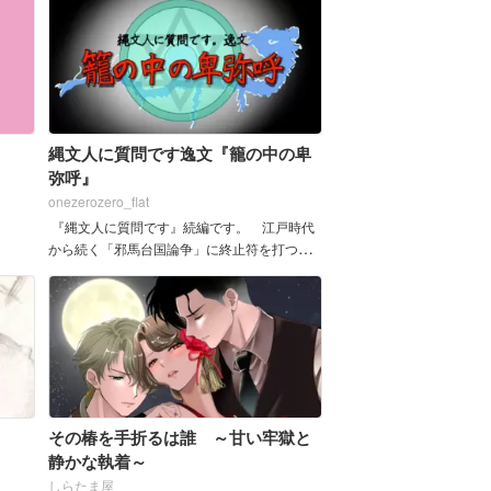
縄文人に質問です逸文『籠の中の卑
弥呼』
onezerozero_flat
『縄文人に質問です』続編です。 江戸時代
から続く「邪馬台国論争」に終止符を打つべ
く、紐津研究所が向かったのは、九州でも畿
内でもなく、「あそ...
その椿を手折るは誰 ～甘い牢獄と
静かな執着～
しらたま屋