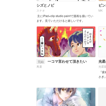
シズとノビ
ビン
スナオ
MK
主にiPad+clip studio paintで漫画を描いてい
ます。見ていただけると嬉しいです。
一コマ言わせて頂きたい
光星
完結
凧童
光星
『疲
さぎ
す。 