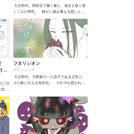
大正時代。喫茶店で働く椿と、彼女を取り巻
く二人の男性。 静かに積み重なる想いと交
錯する視線－・・・ &nbs...
イ
フタリシオン
けた
ポケットに月
大正時代、子爵家の一人息子である正臣と、
その家に仕える奈於也。 それぞれ惹かれて
に72
いながらも、身分の差から想いはすれ違
037
い。 ...
でには