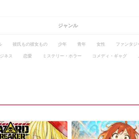
ジャンル
ル
彼氏もの彼女もの
少年
青年
女性
ファンタジ
ジネス
恋愛
ミステリー・ホラー
コメディ・ギャグ
GL・百合
コラム
ガチ編集求む
有料作品
毎日無