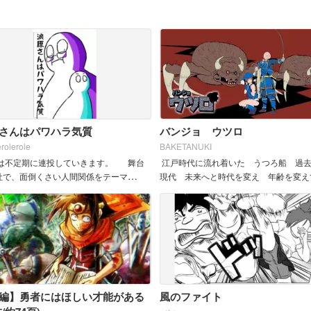
さんはパワハラ気質
バンジョ ウツロ
erolerole
BAKETANUKI
は不定期に連投していきます。 舞台
江戸時代に流れ着いた うつろ船 過
社で、面倒くさい人間関係をテーマ
現代 未来へと時代を変え 年齢を変え
...
く旅が始まる
編】勇者にはほしい才能がある
風のファイト