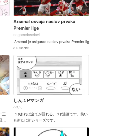
Arsenal osvaja naslov prvaka
Premier lige
nogometnsetovi
Arsenal je osigurao naslov prvaka Premier lig
e u sezon...
しん１Pマンガ
べい。
一王
１pあれば全てが語れる、１p漫画です。装い
冠を巡
も新たに新シリーズです。