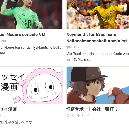
el Neuers senaste VM
Neymar Jr. für Brasiliens
Nationalmannschaft nominiert
tiker
tjie4816
l Neuer bar senast Tysklands fotboll tr
nbs...
Als Brasiliens Nationaltrainer Carlo Anc
am 18. Mai&n...
セイ漫画
怪盗サポート会社 猫灯り
キ
チバハルリョウ
の出来事を描いてます。