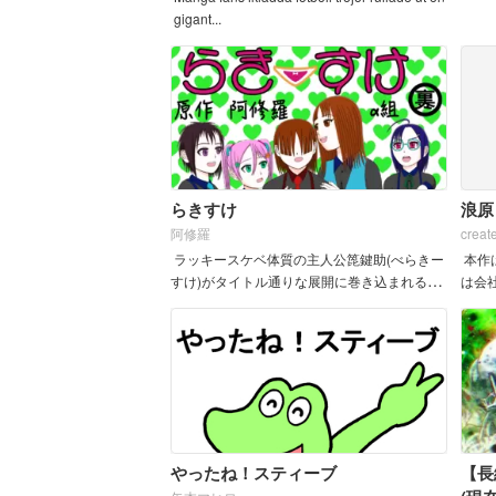
gigant...
らきすけ
浪原
阿修羅
creat
ラッキースケベ体質の主人公箆鍵助(べらきー
本作
すけ)がタイトル通りな展開に巻き込まれるお
は会
話です。
に &nb
やったね！スティーブ
【長