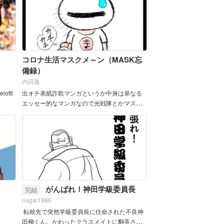
コロナ生活マスクメ～ン（MASK忘
備録）
内田隆
elotti
出オチ表紙詐欺マンガというか中身は単なる
エッセー的なマンガなので光戦隊とかマスク
マンとか関係ありません＼(^o^)／
がんばれ！神田学級委員長
完結
nagai1986
転校先で突然学級委員長に任命された不良神
田柳くん。かわったクラスメイトに翻弄され