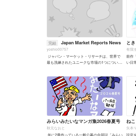
Japan Market Reports News
とき
完結
yoshio00757
有我
ジャパン・マーケット・リサーチは、世界で
前作
最も洗練されたユニークな市場の1つについて
い日
の包括的な洞察を提供することを専門とする
頂け
大手市場情報会社です。深い現地の専門知識
と国際的な視点により、グロ...
みらいみたいなマンガ集2026春夏号
ねこ
秋元なおと
矢本
年に2冊作っている一般公募の合同誌「みらい
設定