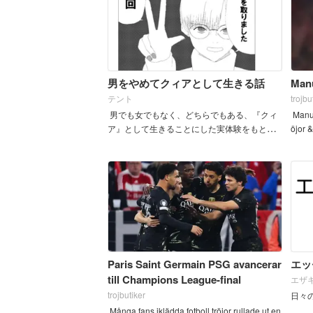
男をやめてクィアとして生きる話
Manu
テント
trojbu
男でも女でもなく、どちらでもある、『クィ
Manue
ア』として生きることにした実体験をもとに
öjor &
したエッセイ漫画です。前作『精巣摘出手術
を2回受けた話』で描き切れなかった、自分の
レア体質や、手術が2回必要...
Paris Saint Germain PSG avancerar
エッ
till Champions League-final
エザ
trojbutiker
日々
Många fans iklädda fotboll tröjor rullade ut en