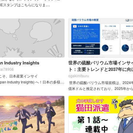
INEスタンプはこちらになりま
ore.line.me/stickershop/product/84559
..
n Industry Insights
世界の硫酸バリウム市場インサ
ト：主要トレンドと2037年に向
rai78908
将来展望
ogakimitsuru
こそ、日本産業インサイ
apan Industry Insights) へ！日本の多様な
世界の硫酸バリウム市場規模は、2024年
と市場について、最新の動向や分析、レ
億米ドルと推定されており、2025年から2
をお...
年の予測期間において年平均成長率
（CAGR）3.5%で成長し、2037年末ま
111億米ド...