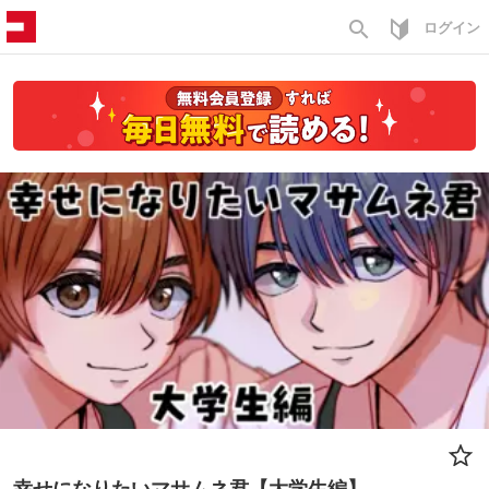
search
ログイン
幸せになりたいマサムネ君【大学生編】