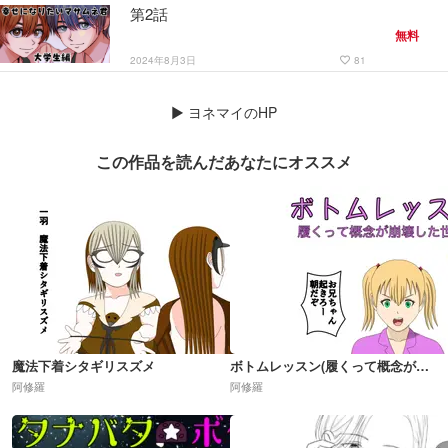
第2話
無料
2024年8月3日
81
favorite_border
▶
ヨネマイのHP
この作品を読んだあなたにオススメ
魔法下着シタギリスズメ
ボトムレッスン(履くって概念が崩壊した世界)R18
阿修羅
阿修羅