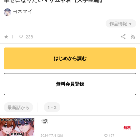
ヨネマイ
作品情報
幸せになりたいマサムネ君【大学生編】
share
rss_feed
1
238
star_rate
favorite_border
はじめから読む
無料会員登録
最新話から
1 - 2
1話
無料
2024年7月12日
157
favorite_border