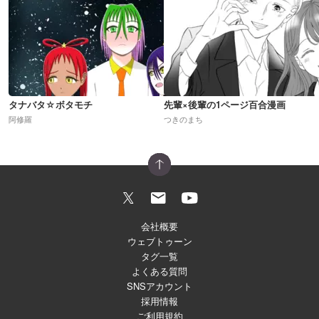
タナバタ☆ボタモチ
先輩×後輩の1ページ百合漫画
阿修羅
つきのまち
会社概要
ウェブトゥーン
タグ一覧
よくある質問
SNSアカウント
採用情報
ご利用規約