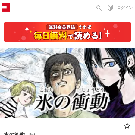
search
ログイン
氷の衝動
完結