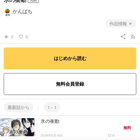
かんぱち
作品情報
この夏の季節に是非読んでいただきたい32ページの読切漫画です。き
share
rss_feed
0
6
star_rate
favorite_border
っと予想出来ない内容になってます。。。
#青年
#ミステリー・ホラー
はじめから読む
この作品には
過激な表現
が含まれています
無料会員登録
最新話から
1 - 1
氷の衝動
無料
2024年8月16日
6
favorite_border