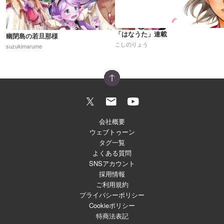
「はなうた」連載
幽閉島の若旦那様
こしのりょう
suzukimarume
会社概要
ウェブトゥーン
タグ一覧
よくある質問
SNSアカウント
採用情報
ご利用規約
プライバシーポリシー
Cookieポリシー
特商法表記