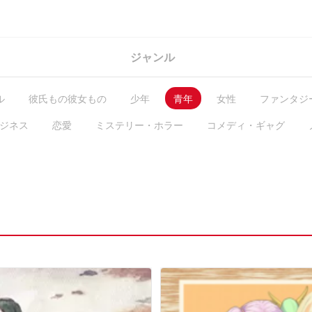
ジャンル
ル
彼氏もの彼女もの
少年
青年
女性
ファンタジ
ジネス
恋愛
ミステリー・ホラー
コメディ・ギャグ
GL・百合
コラム
ガチ編集求む
有料作品
毎日無