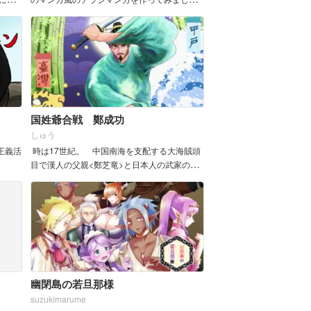
た。
国姓爺合戦 鄭成功
しゅう
正義活
時は17世紀。 中国南海を支配する大海賊頭
目で漢人の父親<鄭芝竜>と日本人の武家の母<
田川マツ>の息子である<鄭...
幽閉島の若旦那様
suzukimarume