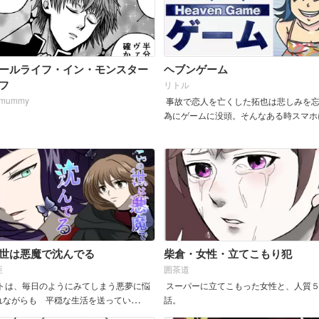
ールライフ・イン・モンスター
ヘブンゲーム
フ
リトル
tmummy
事故で恋人を亡くした拓也は悲しみを
為にゲームに没頭。そんなある時スマホ
い降りた不思議なアプリ。最初はただの
ずらだと思っていたのだが・・ &n...
世は悪魔で沈んでる
柴倉・女性・立てこもり犯
亜
囲茶道
トは、毎日のようにみてしまう悪夢に悩
スーパーに立てこもった女性と、人質
れながらも 平穏な生活を送ってい
話。
しかし彼女には...