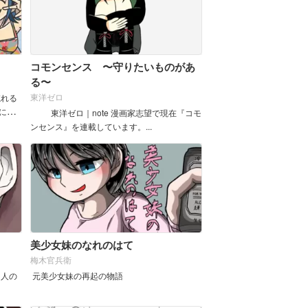
コモンセンス 〜守りたいものがあ
る〜
東洋ゼロ
忘れる
に舞
東洋ゼロ｜note 漫画家志望で現在『コモ
いた
ンセンス』を連載しています。...
美少女妹のなれのはて
梅木官兵衛
５人の
元美少女妹の再起の物語