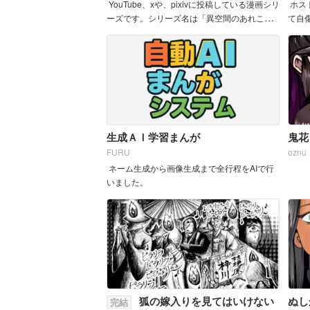
YouTube、xや、pixivに投稿している漫画シリ
ホス
ーズです。シリーズ名は「異空間のあれこ
て自
れ」です。 一投稿につき、サムネイルのイラ
ストなどを含め２～４ページを一つのまとま
りと...
生成ＡＩ学習まんが
鬼花
FURU
oznu
ネーム生成から画像生成まで全行程をAIで行
いました。
狐の嫁入りを見てはいけない
ぬし
完結