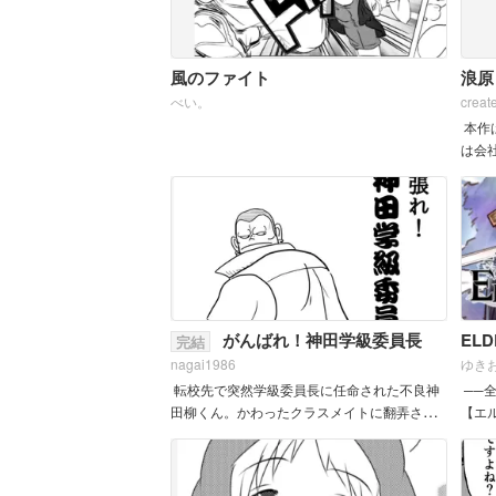
風のファイト
浪原
べい。
creat
本作
は会
に &nb
がんばれ！神田学級委員長
ELD
完結
nagai1986
ゆき
転校先で突然学級委員長に任命された不良神
──
田柳くん。かわったクラスメイトに翻弄され
【エ
る。はたして。
り、血