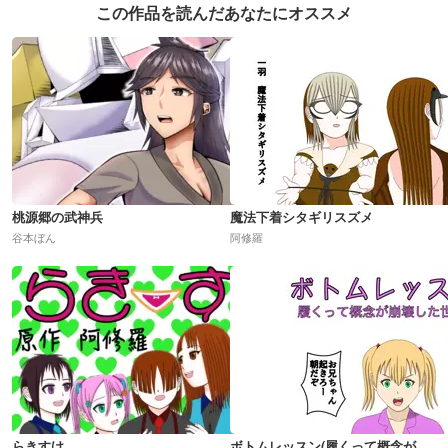
この作品を読んだあなたにオススメ
桃源郷の武神兵
魔法下着シタギリスズメ
谷本ぼん
阿修羅
らきすけ
ボトムレッスン(履くって概念が崩壊した世界)R18