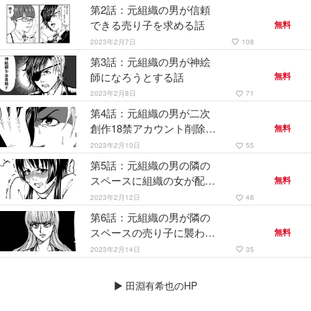
第2話：元組織の男が信頼
できる売り子を求める話
無料
2023年2月7日
108
favorite_border
第3話：元組織の男が神絵
師になろうとする話
無料
2023年2月8日
71
favorite_border
第4話：元組織の男が二次
創作18禁アカウント削除を
無料
迫られる話
2023年2月10日
55
favorite_border
第5話：元組織の男の隣の
スペースに組織の女が配置
無料
されてしまった話。
2023年2月12日
48
favorite_border
第6話：元組織の男が隣の
スペースの売り子に襲われ
無料
る話
2023年2月14日
35
favorite_border
▶
田淵有希也のHP