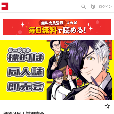
search
ログイン
標的は同人誌即売会