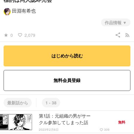
田淵有希也
作品情報
元暗殺組織の男スマート・パンダは女児向けアニメにハマり18禁同人
share
rss_feed
0
2,079
star_rate
favorite_border
誌を描き上げ同人誌即売会にサークル参加までしてしまう。
次々に迫
りくる組織の手を逃れ、パンダは無事新刊を出し続けられるのか。
新
潮社「くらげバンチ」第９回くらツイ漫画賞「期待賞」受賞作品（第1
はじめから読む
話のみ）
#青年
#コメディ・ギャグ
無料会員登録
最新話から
1 - 38
第1話：元組織の男がサー
クル参加してしまった話
無料
2023年2月6日
309
favorite_border