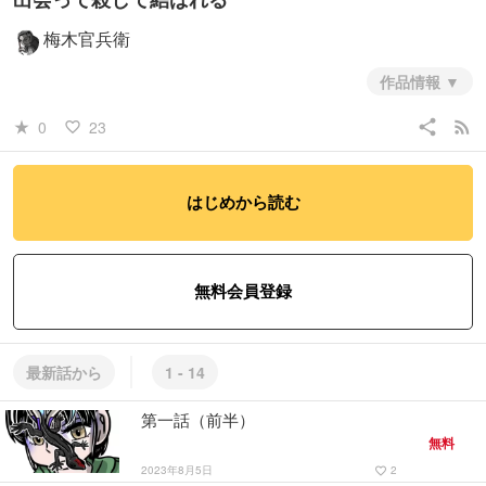
梅木官兵衛
作品情報
恋愛漫画
share
rss_feed
0
23
star_rate
favorite_border
#彼氏もの彼女もの
#青年
#恋愛
はじめから読む
この作品には
過激な表現
が含まれています
無料会員登録
最新話から
1 - 14
第一話（前半）
無料
2023年8月5日
2
favorite_border