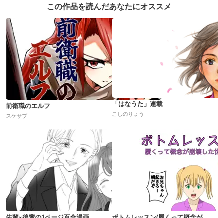
この作品を読んだあなたにオススメ
「はなうた」連載
前衛職のエルフ
こしのりょう
スケサブ
先輩×後輩の1ページ百合漫画
ボトムレッスン(履くって概念が崩壊した世界)R18