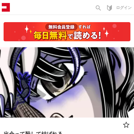
search
ログイン
出会って殺して結ばれる