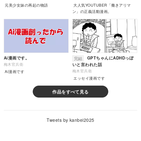
元美少女妹の再起の物語
大人気YOUTUBER「働きアリマ
ン」の正義活動漫画。
Ai漫画です。
GPTちゃんにADHDっぽ
完結
いと言われた話
梅木官兵衛
梅木官兵衛
Ai漫画です
エッセイ漫画です
作品をすべて見る
Tweets by kanbei2025