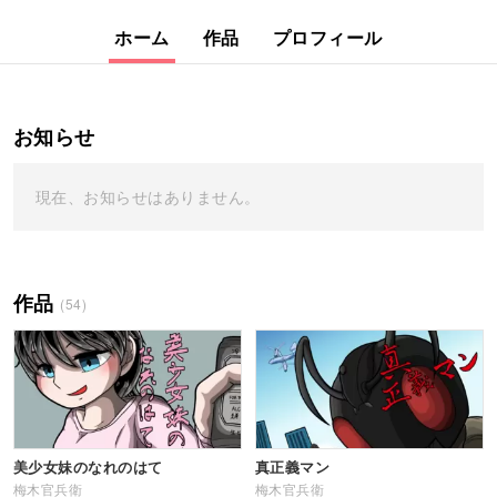
ホーム
作品
プロフィール
お知らせ
現在、お知らせはありません。
作品
(54)
美少女妹のなれのはて
真正義マン
梅木官兵衛
梅木官兵衛