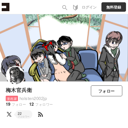
search
ログイン
無料登録
梅木官兵衛
フォロー
holsten2002jp
漫画家
19
12
フォロー
フォロワー
rss_feed
22
フォロワー
すべて