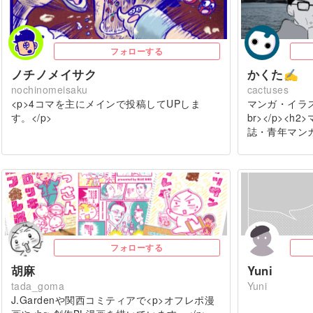
フォローする
ノチノメイサク
かくた✍
nochinomeisaku
cactuses
<p>4コマを主にメインで投稿してUPしま
マンガ・イラス
す。</p>
br></p><h
誌・青年マンガ
フォローする
胡麻
Yuni
tada_goma
Yuni
J.Gardenや関西コミティアで<p>オフレポ漫