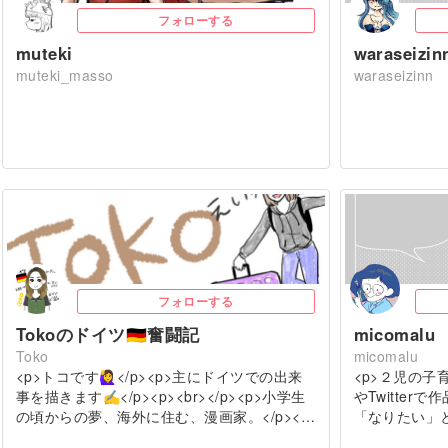
フォローする
muteki
waraseizin
muteki_masso
waraseizinn
フォローする
Tokoのドイツ🇩🇪奮闘記
micomalu
Toko
micomalu
<p>トコです🙋‍♀️</p><p>主にドイツでの出来
<p>２児の子育
事を描きます✍️</p><p><br></p><p>小学生
やTwitter
の頃からの夢、海外に住む、漫画家。</p><…
「なりたい」