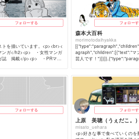
フォローする
フォローす
森本大百科
morimotodaihyakka
トを描いています。<p><br><
[{"type":"paragraph","children"
2>マンガ</h2><p> ・女性マンガ
agraph","children":[{"tex
誌 掲載</p><p> ・PRマ…
芸人です！"}]}]},{"type":"paragr
フォローする
フォローす
上原 美聰（うぇだこ。
misato_uehara
<p>好きな事で食べていくのを