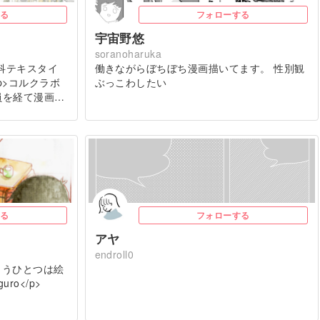
る
フォローする
宇宙野悠
soranoharuka
科テキスタイ
働きながらぼちぼち漫画描いてます。 性別観
<p>コルクラボ
ぶっこわしたい
社員を経て漫画…
る
フォローする
アヤ
endroll0
もうひとつは絵
guro</p>