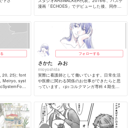
んで下さ
スタジオARSWALKER代表。2016年、バスケ
漫画「ECHOES」でデビューした後、同作…
る
フォローする
さかた みお
mioyoshida
 20, 25); font
実際に看護師として働いています。日常生活
, Meiryo, syst
や医療に関わる関係のお仕事ができたらと思
kMacSystemFo…
っています。<p>コルクマンガ専科４期生…