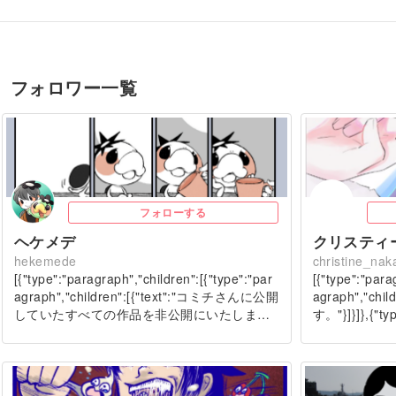
フォロワー一覧
フォローする
ヘケメデ
hekemede
christine_nak
[{"type":"paragraph","children":[{"type":"par
[{"type":"para
agraph","children":[{"text":"コミチさんに公開
agraph","chi
していたすべての作品を非公開にいたしま…
す。"}]}]},{"typ
[{"…