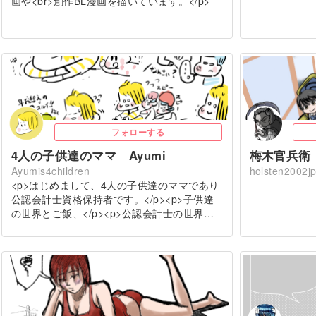
画や<br>創作BL漫画を描いています。</p>
フォローする
4人の子供達のママ Ayumi
梅木官兵衛
Ayumis4children
holsten2002j
<p>はじめまして、4人の子供達のママであり
公認会計士資格保持者です。</p><p>子供達
の世界とご飯、</p><p>公認会計士の世界…