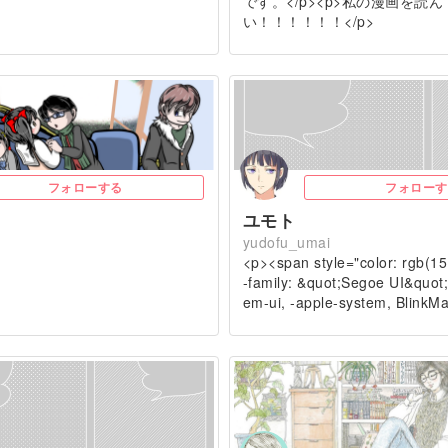
です。</p><p>私の漫画を読
い！！！！！！</p>
フォローする
フォローす
ユモト
p
yudofu_umai
<p><span style="color: rgb(15,
-family: &quot;Segoe UI&quot;
em-ui, -apple-system, Blin