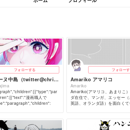
ホーム
プロフィール
フォローする
フォローす
クリスティーヌ中島（twitter@christine_nakaj）
Amariko アマリコ
ajima
Amariko
graph","children":[{"type":"par
Amariko(アマリコ、あまり
ldren":[{"text":"漫画職人で
ダ在住で、マンガ、エッセー（
e":"paragraph","children":
英語、オランダ語）を面白くて