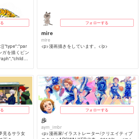
る
フォローする
mire
mire
:[{"type":"par
<p>漫画描きをしています。</p>
t":"マンガを描くピン
aph","child…
る
フォローする
）
歩
aym_imbr
夢見るサラ女
<p>漫画家/イラストレーター/クリエイティブ