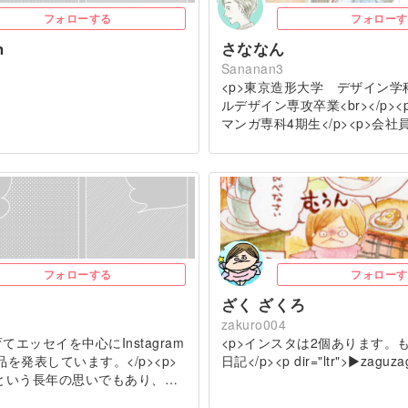
フォローする
フォローす
n
さななん
Sananan3
<p>東京造形大学 デザイン学
ルデザイン専攻卒業<br></p>
マンガ専科4期生</p><p>会
フォローする
フォローす
ざく ざくろ
zakuro004
てエッセイを中心にInstagram
<p>インスタは2個あります。
で作品を発表しています。</p><p>
日記</p><p dir="ltr">▶zaguza
という長年の思いでもあり、…