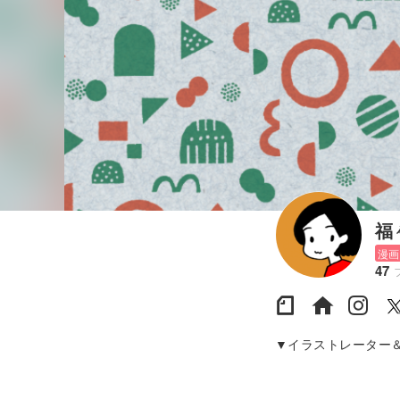
福
漫画
47
▼イラストレーター
トレーター15年目 ▼