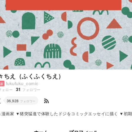
々ちえ（ふくふくちえ）
fukufuku_comic
家
31
フォロー
フォロワー
rss_feed
36,928
フォロワー
＆漫画家 ▼猪突猛進で体験したドジをコミックエッセイに描く ▼初
夫＆娘の３人暮らし 【受...