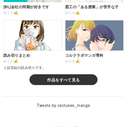
[BL]会社の同期が好きです
図工の「ある授業」が苦手な子
かくた✍
かくた✍
読み切りまとめ
コルクラボマンガ専科
かくた✍
かくた✍
１話完結の読み切りです。
作品をすべて見る
Tweets by cactuses_manga