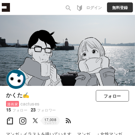
search
ログイン
無料登録
かくた✍
フォロー
cactuses
漫画家
15
23
フォロー
フォロワー
rss_feed
17,008
フォロワー
マンガ・イラストを描いています。 マンガ ・女性マンガ