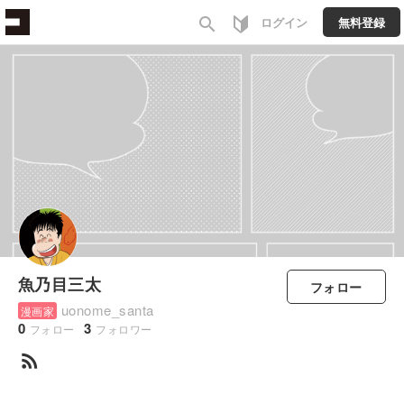
search
ログイン
無料登録
魚乃目三太
フォロー
uonome_santa
漫画家
0
3
フォロー
フォロワー
rss_feed
すべて