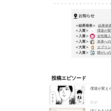
お知らせ
＜結果発表＞
結果発
＜入賞＞
僕達が変
＜入賞＞
女性職人
＜入賞＞
未来への
＜大賞＞
エブリシ
＜入賞＞
障がいの
投稿エピソード
僕達が変え
27
favorite_border
ぼくたちは