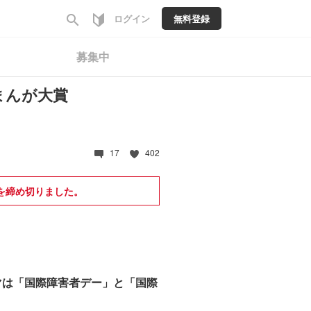
search
ログイン
無料登録
募集中
まんが大賞
17
402
を締め切りました。
ーマは「国際障害者デー」と「国際