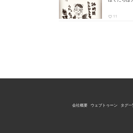
11
favorite_border
会社概要
ウェブトゥーン
タグ一