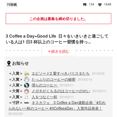
134
1648
75投稿
この企画は募集を締め切りました。
3 Coffee a Day=Good Life 日々をいきいきと過ごして
いる人は1 日3 杯以上のコーヒー習慣を持っ...
▼続きを読む
お知らせ
＜入賞＞
エピソード2 愛すべきバリスタたち
2019/2/9
＜入賞＞
たっぷりのコーヒーの秘密
2019/2/10
＜入賞＞
僕らのコーヒー
2019/2/11
＜大賞＞
メガネがくもるのはコーヒーのせい
2019/2/11
＜入賞＞
人をつなぐ一杯
2019/2/11
＜寸評＞
ネスカフェ 3 Coffee a Day連動企画「#忘れ
られない一杯のコーヒー #3CoffeeaDay」入賞作品発表！
2019/2/20