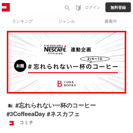
search
ログイン
無料登録
ランキング
ジャンル
募集中
#
忘れられない一杯のコーヒー
#3CoffeeaDay #ネスカフェ
コミチ