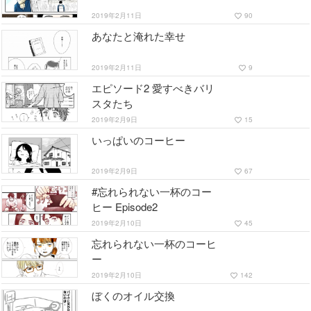
2019年2月11日
90
favorite_border
あなたと淹れた幸せ
2019年2月11日
9
favorite_border
エピソード2 愛すべきバリ
スタたち
2019年2月9日
15
favorite_border
いっぱいのコーヒー
2019年2月9日
67
favorite_border
#忘れられない一杯のコー
ヒー Episode2
2019年2月10日
45
favorite_border
忘れられない一杯のコーヒ
ー
2019年2月10日
142
favorite_border
ぼくのオイル交換