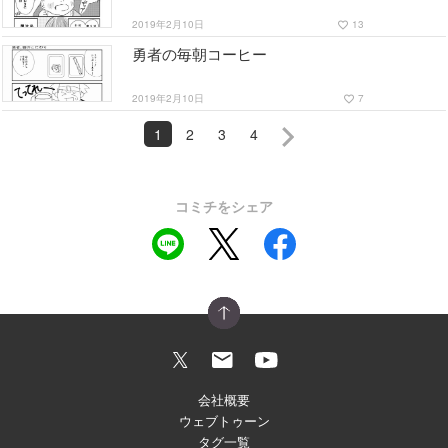
2019年2月10日
13
favorite_border
勇者の毎朝コーヒー
2019年2月10日
7
favorite_border
1
2
3
4
コミチをシェア
会社概要
ウェブトゥーン
タグ一覧