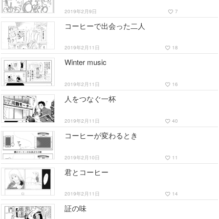
2019年2月9日
7
favorite_border
コーヒーで出会った二人
2019年2月11日
18
favorite_border
Winter music
2019年2月11日
16
favorite_border
人をつなぐ一杯
2019年2月11日
40
favorite_border
コーヒーが変わるとき
2019年2月10日
11
favorite_border
君とコーヒー
2019年2月11日
14
favorite_border
証の味