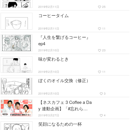
2019年2月11日
25
favorite_border
コーヒータイム
2019年2月11日
11
favorite_border
『人生を繋げるコーヒー』
ep4
2019年2月10日
23
favorite_border
味が変わるとき
2019年2月10日
11
favorite_border
ぼくのオイル交換（修正）
2019年2月10日
3
favorite_border
【ネスカフェ 3 Coffee a Da
y 連動企画】「#忘れられ
ない一杯のコーヒー」授賞
2019年3月27日
4
favorite_border
式レポート
笑顔になるための一杯