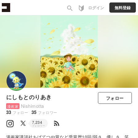
search
ログイン
無料登録
にしもとのりあき
フォロー
Nishimotta
漫画家
33
35
フォロー
フォロワー
rss_feed
7,234
フォロワー
漫画家講談社ちばてつや賞など受賞歴10回/弱さ、優しさ、笑