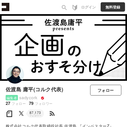
search
ログイン
無料登録
佐渡島 庸平(コルク代表)
フォロー
sadycork
編集者
27
79
フォロー
フォロワー
rss_feed
87,173
フォロワー
株式会社コルク代表取締役社長 佐渡島 『インベスターZ』