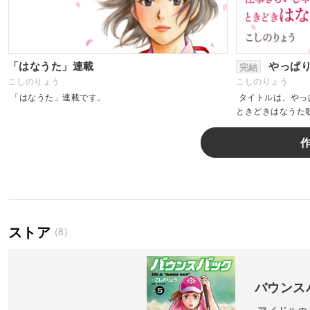
「はなうた」連載
やっぱ
完結
こしのりょう
こしのりょう
「はなうた」連載です。
タイトルは、やっ
ときどきはなうた
自分」を感じたりし
者...
ストア
(8)
バウンス