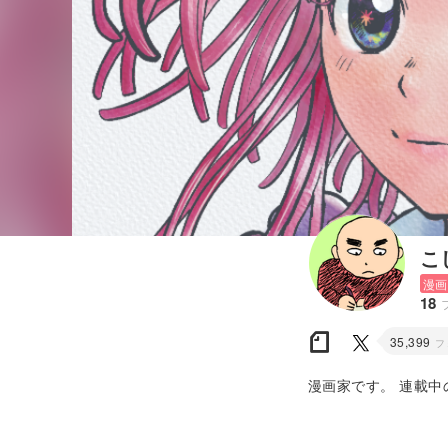
こ
漫画
18
35,399
フ
漫画家です。 連載中
ｓ’あおい」、「町医者