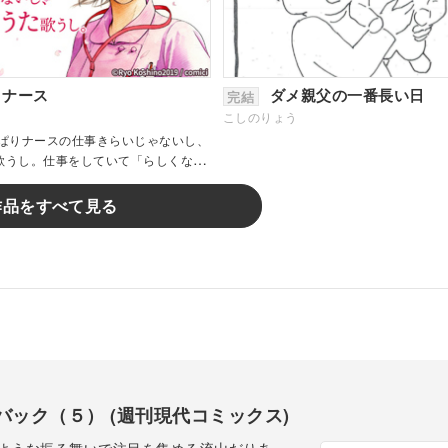
りナース
ダメ親父の一番長い日
完結
こしのりょう
ぱりナースの仕事きらいじゃないし、
歌うし。仕事をしていて「らしくない
ませんか？ 「N’sあおい」「町医
作品をすべて見る
バック（５） (週刊現代コミックス)