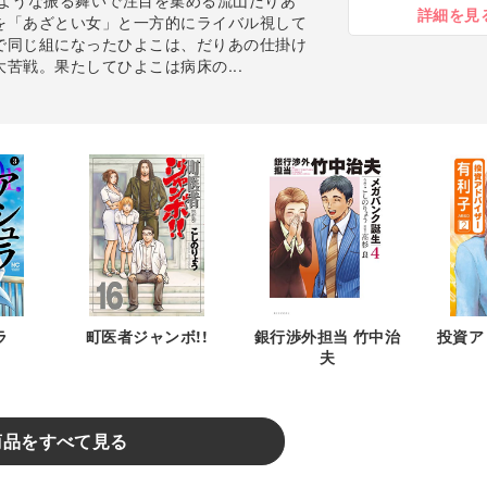
ような振る舞いで注目を集める流山だりあ
詳細を見
を「あざとい女」と一方的にライバル視して
で同じ組になったひよこは、だりあの仕掛け
苦戦。果たしてひよこは病床の...
ラ
町医者ジャンボ!!
銀行渉外担当 竹中治
投資ア
夫
商品をすべて見る