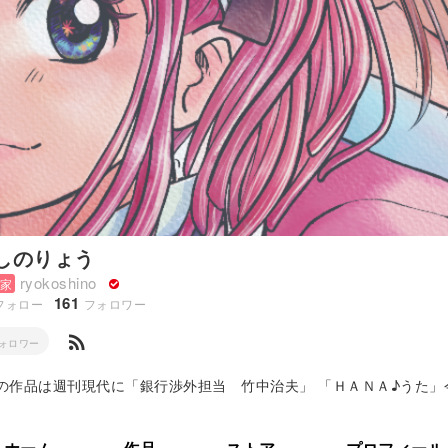
しのりょう
ryokoshino
家
161
フォロー
フォロワー
rss_feed
ォロワー
の作品は週刊現代に「銀行渉外担当 竹中治夫」 「ＨＡＮＡ♪うた」
ジャンボ！！」など※note無料連載中■町医者ジャンボ！！...