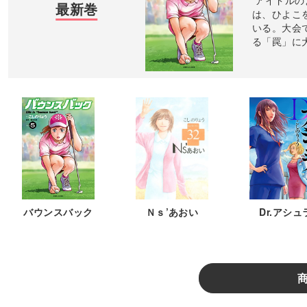
アイドルの
最新巻
は、ひよこ
いる。大会
る「罠」に大
バウンスバック
Ｎｓ’あおい
Dr.アシュ