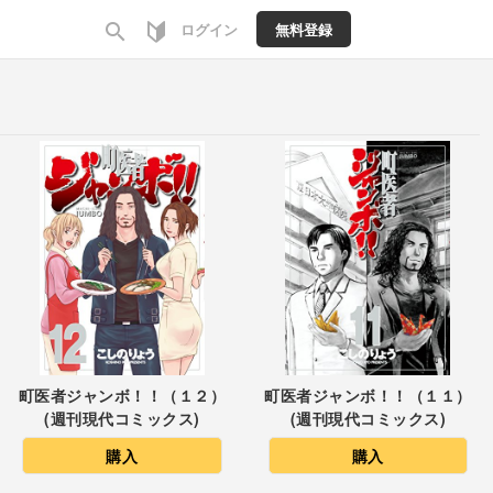
search
ログイン
無料登録
町医者ジャンボ！！（１２）
町医者ジャンボ！！（１１）
(週刊現代コミックス)
(週刊現代コミックス)
購入
購入