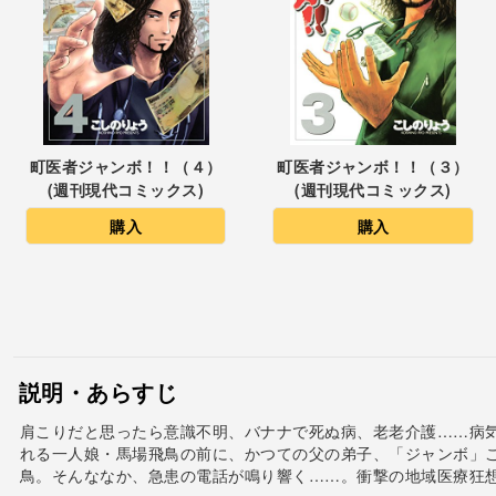
町医者ジャンボ！！（４）
町医者ジャンボ！！（３）
(週刊現代コミックス)
(週刊現代コミックス)
購入
購入
説明・あらすじ
肩こりだと思ったら意識不明、バナナで死ぬ病、老老介護……病
れる一人娘・馬場飛鳥の前に、かつての父の弟子、「ジャンボ」
鳥。そんななか、急患の電話が鳴り響く……。衝撃の地域医療狂