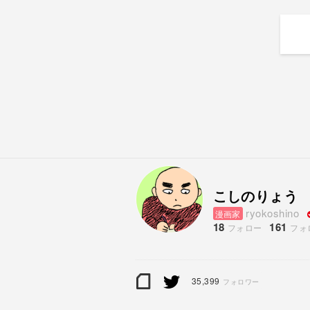
こしのりょう
ryokoshino
漫画家
18
161
フォロー
フォ
35,399
フォロワー