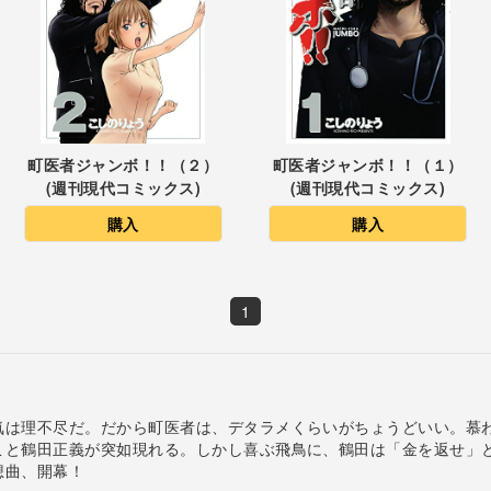
町医者ジャンボ！！（２）
町医者ジャンボ！！（１）
(週刊現代コミックス)
(週刊現代コミックス)
購入
購入
1
気は理不尽だ。だから町医者は、デタラメくらいがちょうどいい。慕
こと鶴田正義が突如現れる。しかし喜ぶ飛鳥に、鶴田は「金を返せ」
想曲、開幕！