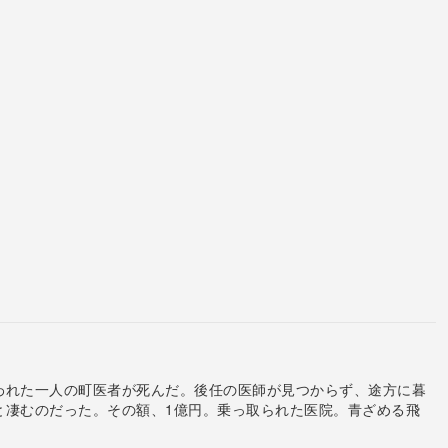
われた一人の町医者が死んだ。後任の医師が見つからず、途方に暮
と凄むのだった。その額、1億円。乗っ取られた医院。青ざめる飛