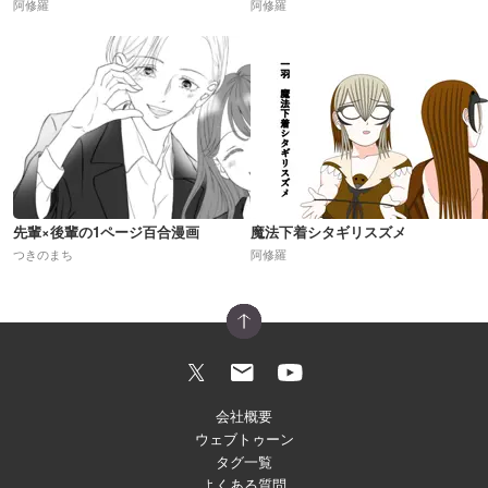
阿修羅
阿修羅
先輩×後輩の1ページ百合漫画
魔法下着シタギリスズメ
つきのまち
阿修羅
会社概要
ウェブトゥーン
タグ一覧
よくある質問