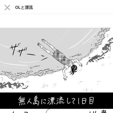
close
OLと漂流