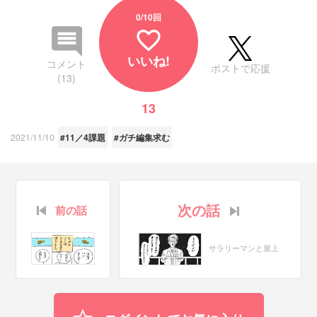
0
/10回
favorite_border
いいね!
コメント
ポストで応援
(13)
13
2021/11/10
#11／4課題
#ガチ編集求む
次の話
前の話
サラリーマンと屋上