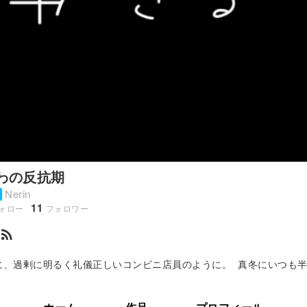
わの反抗期
Nerin
11
ォロー
フォロワー
rss_feed
に、過剰に明るく礼儀正しいコンビニ店員のように。 真冬にいつも
式に革ジャンで駆けつけるロッケンロー...