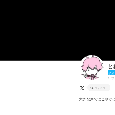
と
読者
1
フ
54
フォロワー
大きな声でにこやか
のように。 娘の卒業