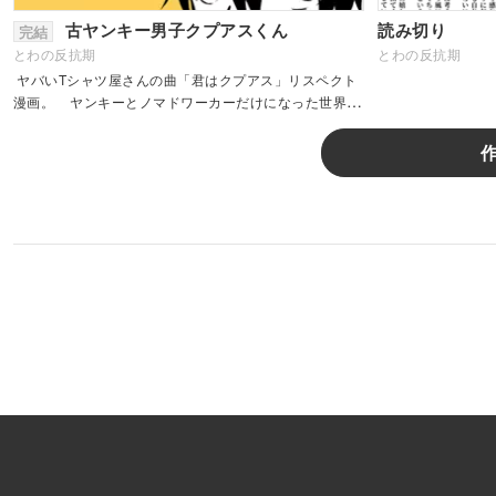
古ヤンキー男子クプアスくん
読み切り
完結
とわの反抗期
とわの反抗期
ヤバいTシャツ屋さんの曲「君はクプアス」リスペクト
漫画。 ヤンキーとノマドワーカーだけになった世界
で、クプアスの呪いにかかった少年が、喧嘩した...