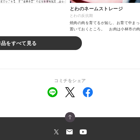
とわのネームストレージ
とわの反抗期
焼肉の肉を育てるが如し、お育て中まっ
置いておくところ。 お肉は小林市の
イトから借りています。 http...
作品をすべて見る
コミチをシェア