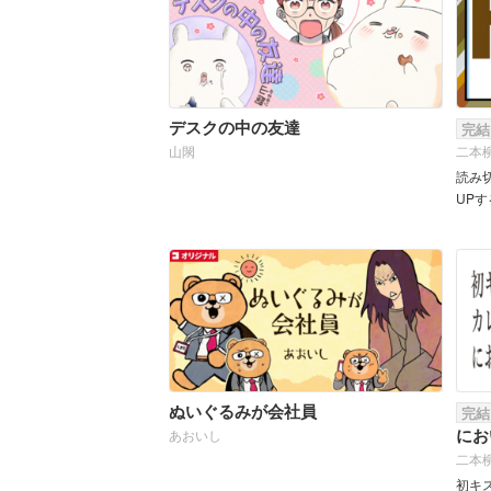
し！
デスクの中の友達
完結
山閖
二本
読み
UP
しく
ぬいぐるみが会社員
完結
にお
あおいし
二本
初キ