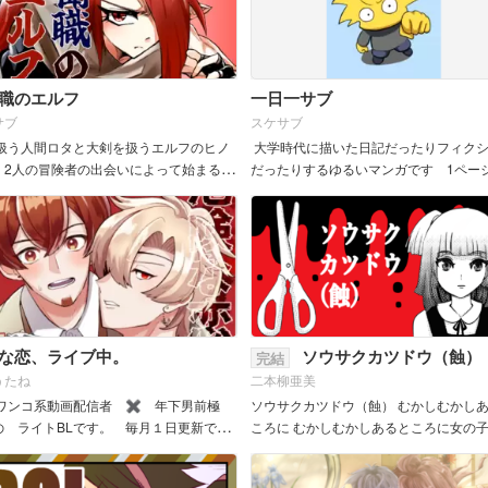
職のエルフ
一日一サブ
サブ
スケサブ
扱う人間ロタと大剣を扱うエルフのヒノ
大学時代に描いた日記だったりフィク
 2人の冒険者の出会いによって始まるお
だったりするゆるいマンガです 1ペー
す。
ですが少しづつ更新していきます。 &n..
な恋、ライブ中。
ソウサクカツドウ（蝕）
完結
うたね
二本柳亜美
ワンコ系動画配信者 ✖ 年下男前極
ソウサクカツドウ（蝕） むかしむかし
の ライトBLです。 毎月１日更新で自
ころに むかしむかしあるところに女の
していきます。 &nb...
にいちゃんがいました 女の子は人形が
した。おにいちゃんは女の子の趣味...