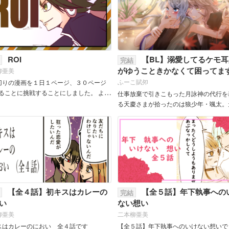
ROI
【BL】溺愛してるケモ耳
完結
がゆうこときかなくて困ってま
柳亜美
ふーこ賦夘
切りの漫画を１日１ページ、３０ページ
することに挑戦することにしました。 よろ
仕事放棄で引きこもった月詠神の代行を
おねがいいたします。
る天慶さまが拾ったのは狼少年・颯太。
爛漫な颯太にご執心の天慶さまです
が・・・。 ふたりの甘くなくて甘い日
小話。 &nb...
【全４話】初キスはカレーの
【全５話】年下執事への
完結
い
ない想い
柳亜美
二本柳亜美
スはカレーのにおい 全４話です
【全５話】年下執事へのいけない想いで