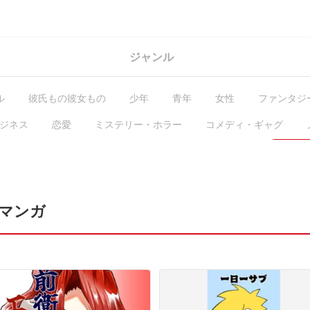
ジャンル
ル
彼氏もの彼女もの
少年
青年
女性
ファンタジ
ジネス
恋愛
ミステリー・ホラー
コメディ・ギャグ
GL・百合
コラム
ガチ編集求む
有料作品
毎日無
マンガ