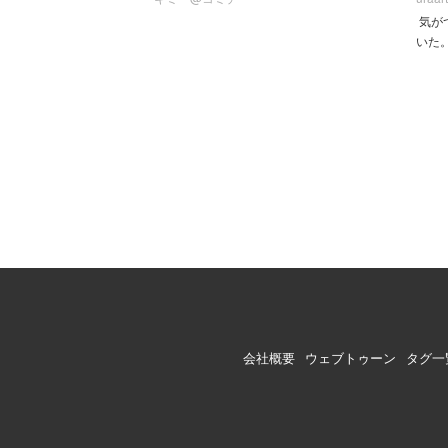
気が
いた
会社概要
ウェブトゥーン
タグ一