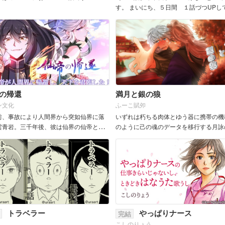
す。 まいにち、５日間 １話づつUPし
予定です。 ＦＩＧＨＴヾ(o´∀｀o)ﾉ
の帰還
満月と銀の狼
ン文化
ふーこ賦夘
前、事故により人間界から突如仙界に落
いずれは朽ちる肉体とゆう器に携帯の機
雲青岩。三千年後、彼は仙界の仙帝とな
のように己の魂のデータを移行する月詠
。時空を破り人間界に帰れたが、人間界
行者。そうして長い悠久の歴史の裏で闇
年しか過ぎていなかった。「かつては愛
界を守ってきた承平天慶だったが、魂の
人を守る力もなかった俺だが…今なら、...
として不遇な魂を抱え込み鬱屈な日々が続く
トラベラー
やっぱりナース
完結
こしのりょう