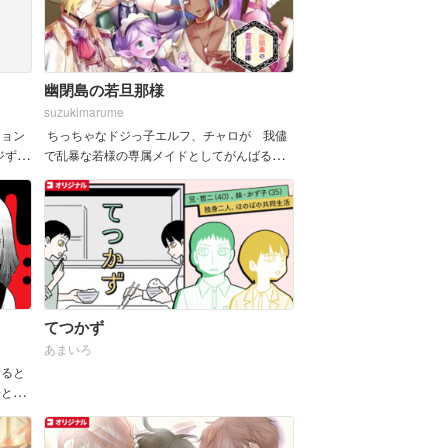
幽閉島の若旦那様
suzukimarume
ション
ちっちゃなドジっ子エルフ、チャロが 我儘
ジずつ
で乱暴な若様の専属メイドとしてがんばるお
.
話です。 少々エ...
てつかず
あまいろ
あると
子とお
好きで