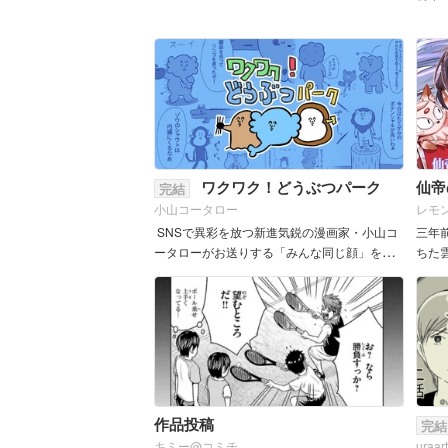
ワクワク！どうぶつパーク
仙帝
完結
小山コータロー
レモ
SNSで異彩を放つ新進気鋭の漫画家・小山コ
三年
ータローがお送りする「みんな同じ顔」を持
ちた
つどうぶつたちの世界。次々に繰り出される
った
シュール4コマに食らいつけ！ &...
は三
する
作品投稿
完結
キミー@コミチ
uraart