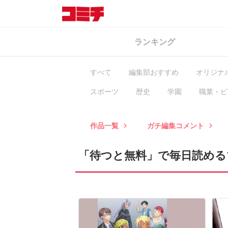
ランキング
すべて
編集部おすすめ
オリジナ
スポーツ
歴史
学園
職業・ビ
ヒューマン・ドラマ
異世界
BL
作品一覧
ガチ編集コメント
keyboard_arrow_right
keyboard_arrow_right
「待つと無料」で毎日読める