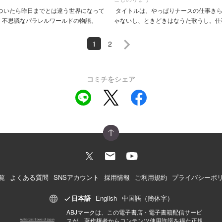
ついたら昨日までとは違う世界になって
タイトルは、やっぱりナースの仕事き
。不思議なパラレルワールドの物語。
ゃないし、ときどきはなうた歌うし。仕
していて「らしくない自分」を感じたり
せんか？ 「N’sあおい」「町医者...
1
2
コミチをシェア
覧
よくある質問
SNSアカウント
採用情報
ご利用規約
プライバシーポ
日本語
English
中国語（簡体字）
ABJマークは、この電子書店・電子書籍配信サービ
スが、著作権者からコンテンツ使用許諾を得た正規