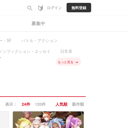
search
ログイン
無料登録
募集中
ー・SF
バトル・アクション
ノンフィクション・エッセイ
日常系
料
新入荷
もっと見る
keyboard_arrow_down
表示：
24件
120件
人気順
新作順