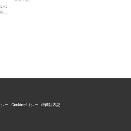
らいじ
事を
しま
リシー
Cookieポリシー
特商法表記