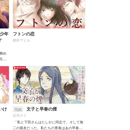
少年
フトンの恋
す
眠井アヒル
務め
天真
常的な
いけ
文子と早春の煙
完結
石河カド
「私と下田さんはたしかに同志で、そして無
二の親友だった。私たちの青春はあの早春の