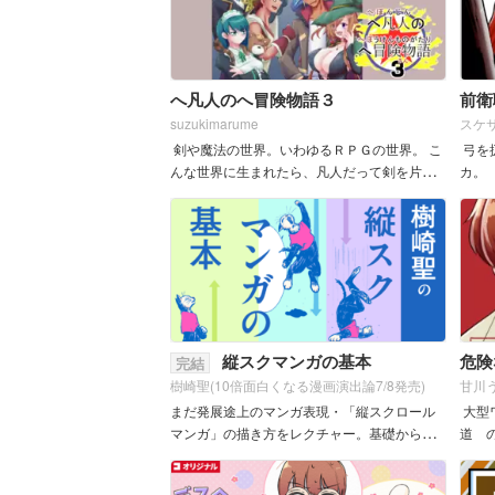
へ凡人のへ冒険物語３
前衛
suzukimarume
スケ
剣や魔法の世界。いわゆるＲＰＧの世界。 こ
弓を
んな世界に生まれたら、凡人だって剣を片手
カ。
に冒険がしたい！！ 勇者みたいな冒険をした
話で
いだけの凡人の少年のお話、第３弾です。
&nb...
縦スクマンガの基本
危険
完結
樹崎聖(10倍面白くなる漫画演出論7/8発売)
甘川
まだ発展途上のマンガ表現・「縦スクロール
大型
マンガ」の描き方をレクチャー。基礎から応
道 
用的な表現までわかりやすく解説していて、
主連載
これからの作品作りに役立つこと間違いな