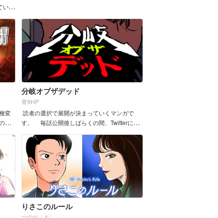
日にあんな結末を迎えてしまったけれど
ていく
―」 &nbs...
分岐オブザデッド
青9HP
種変
読者の選択で展開が決まっていくマンガで
の代
す。 毎話公開後しばらくの間、Twitterに
の世
て、選択肢への投票受け付けます。是非ご参
牢獄
加くだ...
...
りさこのルール
つのだふむ