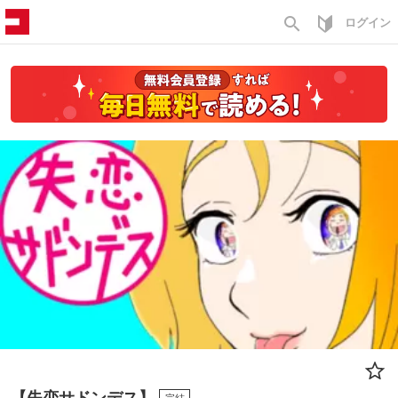
search
ログイン
【失恋サドンデス】
完結