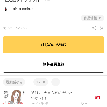
emikmonstrum
作品情報
優柔不断で人たらし、ポリアモリー気質のJK今野弓。元カレに狙わ
share
rss_feed
22
627
star_rate
favorite_border
れ、親友に狙われ、男友達を傷つけまくる鈍感JKが誰が好きかに気付
くまでの49日間のお話。
はじめから読む
#彼氏もの彼女もの
#恋愛
#GL・百合
この作品には
性的な表現
が含まれています
無料会員登録
最新話から
1 - 50
...
第1話 今日も君に会いた
いオレ(1)
無料
2023年5月12日
28
favorite_border