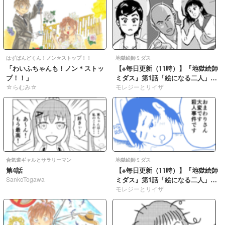
はずばんどくん！ノン☆ストップ！！
地獄絵師ミダス
「わいふちゃんも！ノン＊ストッ
【※毎日更新（11時）】『地獄絵師
プ！！」
ミダス』第1話「絵になる二人」
☆らむみ☆
052
モレジーとリイザ
合気道ギャルとサラリーマン
地獄絵師ミダス
第4話
【※毎日更新（11時）】『地獄絵師
SankoTogawa
ミダス』第1話「絵になる二人」
051
モレジーとリイザ