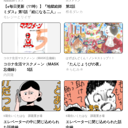
地獄絵師ミダス
ポストマン
【※毎日更新（11時）】『地獄絵師
第2話
ミダス』第1話「絵になる二人」
椎名ダレカ
055-056
モレジーとリイザ
コロナ生活マスクメ～ン（MASK忘備録）
はずばんどくん！ノン☆ストップ！！
コロナ生活マスクメ～ン（MASK
「たんじょうびの夜」
忘備録） 5話
☆らむみ☆
内田隆
5期生いくたはな 課題置き場
5期生いくたはな 課題置き場
エレベーターの中に閉じ込められ
エレベーターに閉じ込められた話
た話後編
中編