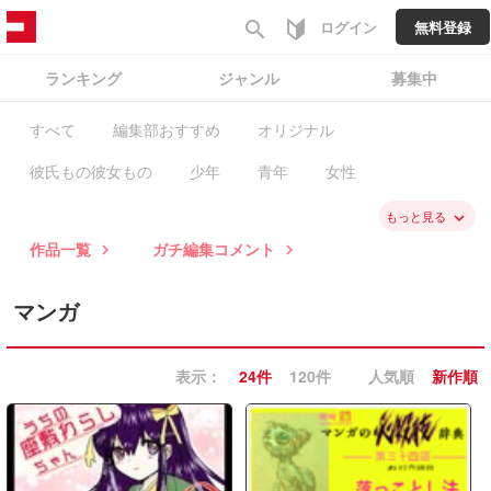
search
ログイン
無料登録
ランキング
ジャンル
募集中
すべて
編集部おすすめ
オリジナル
彼氏もの彼女もの
少年
青年
女性
ファンタジー・SF
バトル・アクション
スポーツ
もっと見る
keyboard_arrow_down
作品一覧
ガチ編集コメント
keyboard_arrow_right
keyboard_arrow_right
歴史
学園
職業・ビジネス
恋愛
ミステリー・ホラー
コメディ・ギャグ
マンガ
ノンフィクション・エッセイ
日常系
表示：
24件
120件
人気順
新作順
ヒューマン・ドラマ
異世界
BL
GL・百合
コラム
ガチ編集求む
有料作品
毎日無料
新入荷