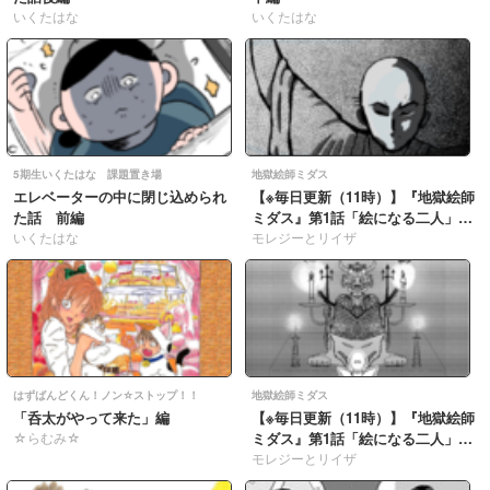
いくたはな
いくたはな
5期生いくたはな 課題置き場
地獄絵師ミダス
エレベーターの中に閉じ込められ
【※毎日更新（11時）】『地獄絵師
た話 前編
ミダス』第1話「絵になる二人」
いくたはな
054
モレジーとリイザ
はずばんどくん！ノン☆ストップ！！
地獄絵師ミダス
「呑太がやって来た」編
【※毎日更新（11時）】『地獄絵師
☆らむみ☆
ミダス』第1話「絵になる二人」
053
モレジーとリイザ