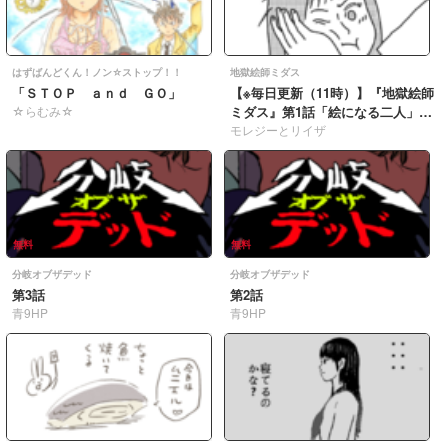
はずばんどくん！ノン☆ストップ！！
地獄絵師ミダス
「ＳＴＯＰ ａｎｄ ＧＯ」
【※毎日更新（11時）】『地獄絵師
☆らむみ☆
ミダス』第1話「絵になる二人」
050
モレジーとリイザ
無料
無料
分岐オブザデッド
分岐オブザデッド
第3話
第2話
青9HP
青9HP