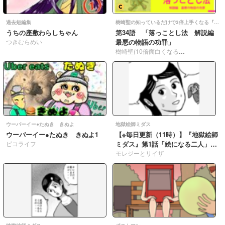
過去短編集
樹崎聖の知っているだけで3倍上手くなる『マンガの必殺技辞典』
うちの座敷わらしちゃん
第34語 「落っことし法 解説編
つきむらめい
最悪の物語の功罪」
樹崎聖(10倍面白くなる漫画演出論7/8発売)
ウーバーイー●たぬき きぬよ
地獄絵師ミダス
ウーバーイー●たぬき きぬよ1
【※毎日更新（11時）】『地獄絵師
ピコライフ
ミダス』第1話「絵になる二人」
057
モレジーとリイザ