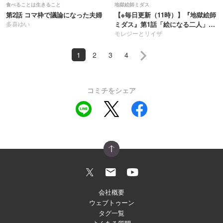
食べることは生きること
地獄絵師ミダス
第2話 コマ枠で議論になった夫婦
【※毎日更新（11時）】『地獄絵師
多喜ゆい
ミダス』第1話「絵になる二人」
049
モレジーとリイザ
1
2
3
4
コミチをシェア
会社概要
ウェブトゥーン
タグ一覧