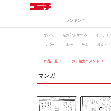
ランキング
すべて
編集部おすすめ
オリジナ
スポーツ
歴史
学園
職業・ビ
ヒューマン・ドラマ
異世界
BL
作品一覧
ガチ編集コメント
keyboard_arrow_right
keyboard_arrow_right
マンガ