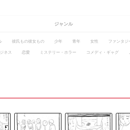
ジャンル
ル
彼氏もの彼女もの
少年
青年
女性
ファンタジ
ジネス
恋愛
ミステリー・ホラー
コメディ・ギャグ
GL・百合
コラム
ガチ編集求む
有料作品
毎日無