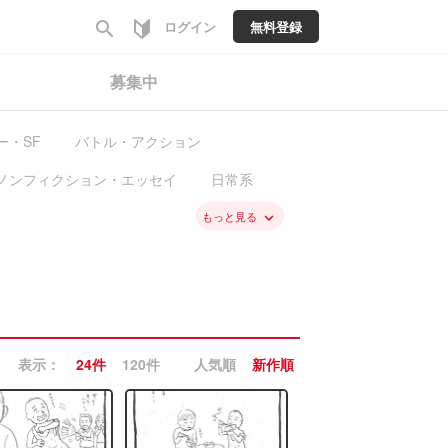
search
ログイン
無料登録
募集中
ー・SF
バトル・アクション
ノンフィクション・エッセイ
日常系
料
新入荷
もっと見る
keyboard_arrow_down
表示：
24件
120件
人気順
新作順