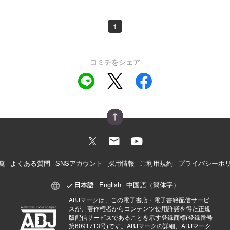
1
コミチをシェア
覧
よくある質問
SNSアカウント
採用情報
ご利用規約
プライバシーポ
日本語
English
中国語（簡体字）
ABJマークは、この電子書店・電子書籍配信サービ
スが、著作権者からコンテンツ使用許諾を得た正規
版配信サービスであることを示す登録商標(登録番号
第6091713号)です。ABJマークの詳細、ABJマーク