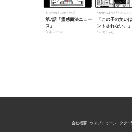
やったね！スティーブ
つのだふむの「ヘソニモ
第7話「霊感商法ニュー
「この子の笑い
ス」
ントされない。
矢本マヒロ
つのだふむ
会社概要
ウェブトゥーン
タグ一