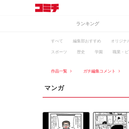
ランキング
すべて
編集部おすすめ
オリジナ
スポーツ
歴史
学園
職業・ビ
ヒューマン・ドラマ
異世界
BL
作品一覧
ガチ編集コメント
keyboard_arrow_right
keyboard_arrow_right
マンガ