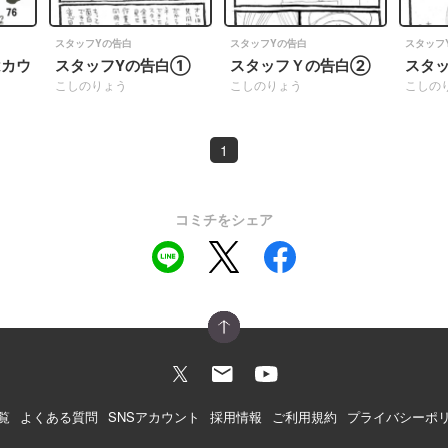
」
スタッフYの告白
スタッフYの告白
スタッフ
はカウ
スタッフYの告白①
スタッフＹの告白②
スタ
」
こしのりょう
こしのりょう
こしの
1
コミチをシェア
覧
よくある質問
SNSアカウント
採用情報
ご利用規約
プライバシーポ