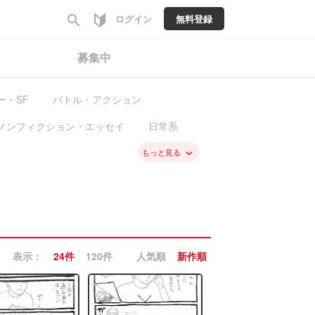
search
ログイン
無料登録
募集中
ー・SF
バトル・アクション
ノンフィクション・エッセイ
日常系
料
新入荷
もっと見る
keyboard_arrow_down
表示：
24件
120件
人気順
新作順