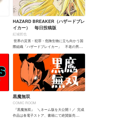
HAZARD BREAKER（ハザードブレ
イカー） 毎日投稿版
紅城哲也
世界の災害・犯罪・危険生物に立ち向かう国
際組織「ハザードブレイカー」 不老の男リ
ータは、さらわれた自分の娘ピティを探し出
すため、ブレイカーとし...
黒魔無双
COMIC ROOM
『黒魔無双』 ＼ネーム版を大公開！／ 完成
作品は各電子ストア、書籍にて絶賛販売
中！ ー...