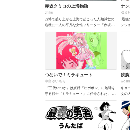
赤坂クミコの上海物語
ナン
chiku
双又
万博で盛り上がる上海で起こった人類滅亡の
最強
危機に一人の平凡な女性フリーター「赤坂ク
ンシ
ミコ」が巻き込まれる。支離滅裂、奇想天
外、奇々怪々な上海旅行記。実際に上海にロ
ケに行って取材して制作しました。 ...
つないで！ミラキュート
鉄腕
中島ゆいちろ
wosh
『三代いつか』は妖精『ヒポポン』に地球を
キョ
守る戦士『ミラキュート』に任命された。 慣
女の
れないままの戦いに困惑するミラキュートは 2
の周
人の先輩戦士に窮地を救われるが、彼女たち
の...