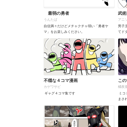
最弱の勇者
武術
うんたば
アニ
自信満々だけどメチャクチャ弱い「勇者ヤ
男子
マ」をお楽しみください。
てド
不穏な４コマ漫画
この
カゲワサビ
橘夜
ギャグ４コマ集です
ミコ
まさ
た。 