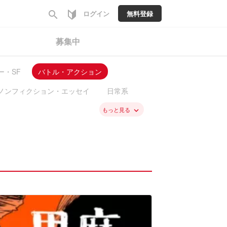
search
ログイン
無料登録
募集中
ー・SF
バトル・アクション
ノンフィクション・エッセイ
日常系
料
新入荷
もっと見る
keyboard_arrow_down