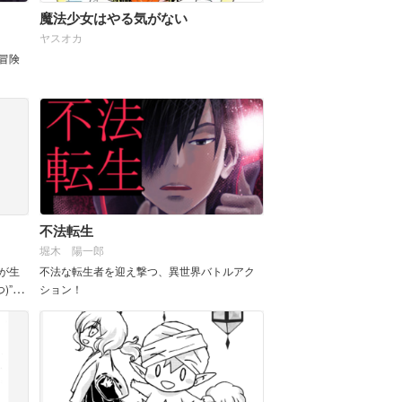
魔法少女はやる気がない
ヤスオカ
冒険
不法転生
堀木 陽一郎
が生
不法な転生者を迎え撃つ、異世界バトルアク
)”と
ション！
日々
ンタ