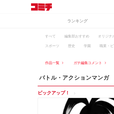
ランキング
すべて
編集部おすすめ
オリジナ
スポーツ
歴史
学園
職業・ビ
ヒューマン・ドラマ
異世界
BL
作品一覧
ガチ編集コメント
keyboard_arrow_right
keyboard_arrow_right
バトル・アクションマンガ
ピックアップ
！