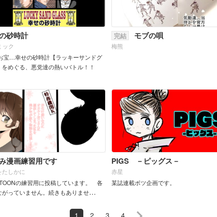
の砂時計
モブの唄
完結
コミック
梅熊
お宝…幸せの砂時計【ラッキーサンドグ
】をめぐる、悪党達の熱いバトル！！
み漫画練習用です
PIGS －ピッグス－
をたしかに
赤星
BTOONの練習用に投稿しています。 各
某誌連載ボツ企画です。
ながっていません。続きもありませ
(_&n...
1
2
3
4