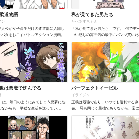
柔道物語
私が見てきた男たち
ソン
たべあずちゃん
主人公が女子高生だけの柔道部に入部し
「私が見てきた男たち」です。 何でデ
タバタをおこすバトルアクション漫画。
いい感じの雰囲気の最中にパンツ買いだ
るの？？ 何でそんな意味不明な口説き
の？？ たいてい、実話...
世は悪魔で沈んでる
パーフェクトイービル
亜
イライジャ
トは、毎日のようにみてしまう悪夢に悩
正義は最強であり、いつでも勝利する存
れながらも 平穏な生活を送ってい
在。 悪も同じく最強でありながら、常
しかし彼女には...
する存在。 マンガやアニメの中に出て
義は、常に最初から強い。 最初は弱くて..