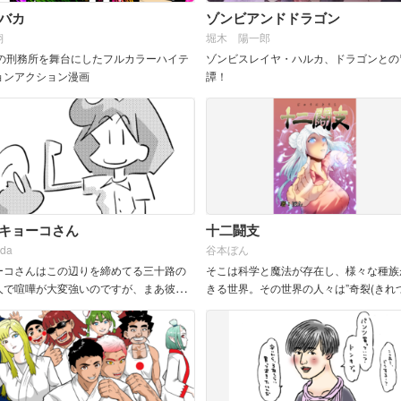
バカ
ゾンビアンドドラゴン
翔
堀木 陽一郎
の刑務所を舞台にしたフルカラーハイテ
ゾンビスレイヤ・ハルカ、ドラゴンとの
ョンアクション漫画
譚！
キョーコさん
十二闘支
ida
谷本ぼん
ーコさんはこの辺りを締めてる三十路の
そこは科学と魔法が存在し、様々な種族
人で喧嘩が大変強いのですが、まあ彼女
きる世界。その世界の人々は”奇裂(きれつ
りで色々なことがあります。
呼ばれる災害、凶悪なモンスターなどに
悩まされている。それらに立ち向かうハ
ーと呼ばれる人々。主人公の鼠良もま...