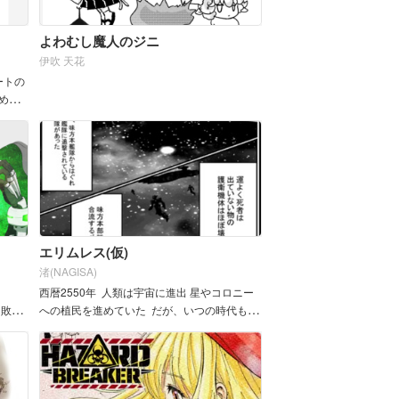
よわむし魔人のジニ
伊吹 天花
ートの
めす
方する
エリムレス(仮)
渚(NAGISA)
西暦2550年 人類は宇宙に進出 星やコロニー
に敗北
への植民を進めていた だが、いつの時代も 争
くる正
いは変わらない これは趣...
.