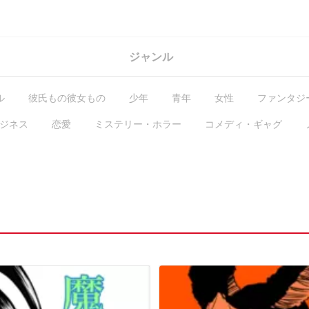
ジャンル
ル
彼氏もの彼女もの
少年
青年
女性
ファンタジ
ジネス
恋愛
ミステリー・ホラー
コメディ・ギャグ
GL・百合
コラム
ガチ編集求む
有料作品
毎日無