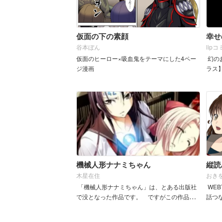
仮面の下の素顔
幸せ
谷本ぼん
lip
仮面のヒーロー×吸血鬼をテーマにした4ペー
幻の
ジ漫画
ラス
機械人形ナナミちゃん
縦読
木星在住
おき
「機械人形ナナミちゃん」は、とある出版社
WE
で没となった作品です。 ですがこの作品の
話つ
公開をどうしても諦めきれなかったため、 ...
ん。 m