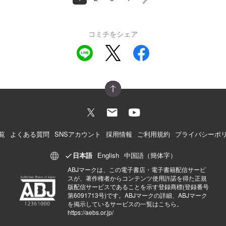
コミチをシェア
覧
よくある質問
SNSアカウント
採用情報
ご利用規約
プライバシーポ
日本語
English
中国語（簡体字）
ABJマークは、この電子書店・電子書籍配信サービ
スが、著作権者からコンテンツ使用許諾を得た正規
版配信サービスであることを示す登録商標(登録番号
第6091713号)です。ABJマークの詳細、ABJマーク
を掲示しているサービスの一覧はこちら。
https://aebs.or.jp/