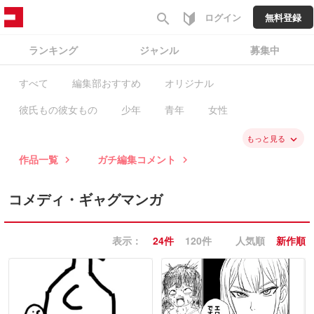
search
ログイン
無料登録
ランキング
ジャンル
募集中
すべて
編集部おすすめ
オリジナル
彼氏もの彼女もの
少年
青年
女性
ファンタジー・SF
バトル・アクション
スポーツ
もっと見る
keyboard_arrow_down
作品一覧
ガチ編集コメント
keyboard_arrow_right
keyboard_arrow_right
歴史
学園
職業・ビジネス
恋愛
ミステリー・ホラー
コメディ・ギャグ
コメディ・ギャグマンガ
ノンフィクション・エッセイ
日常系
表示：
24件
120件
人気順
新作順
ヒューマン・ドラマ
異世界
BL
GL・百合
コラム
ガチ編集求む
有料作品
毎日無料
新入荷