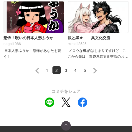
恐怖！呪いの日本人形ふうか
銀と黒★ 異文化交流
nagai1986
mimoli2525
日本人形ふうか！恐怖があなたを襲
メロウなBL的はじまりですけど こ
う！
こから先は 胃袋系異文化交流のお話
しになりますｗｗ
1
2
3
4
5
コミチをシェア