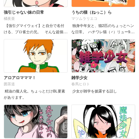
強引じゃない妹の日常
うちの猫（ねっこ）ら
橘夜亜
マツムラリエコ
【強引グマイウェイ】と自分で名付
独身中年女と、猫2匹のちょっとヘン
ける、プロ雀士の兄。 そんな超個性
な日常。 ハチワレ猫（♂）リュー9
派な兄を持つ妹の私と兄自身の普段の
才 三毛猫（♀）キャウ3才 &...
日常話です。 &nb...
アロアロマママ！
雑学少女
囲茶道
春馬ヒロト
精油の擬人化。ちょっとだけBL要素
少女が雑学を披露する話し
があります。