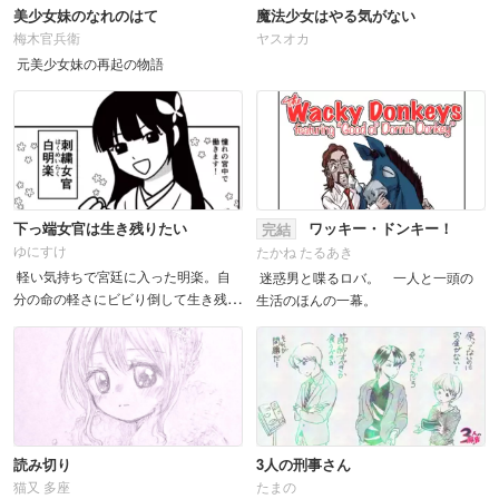
美少女妹のなれのはて
魔法少女はやる気がない
梅木官兵衛
ヤスオカ
元美少女妹の再起の物語
下っ端女官は生き残りたい
ワッキー・ドンキー！
完結
ゆにすけ
たかね たるあき
軽い気持ちで宮廷に入った明楽。自
迷惑男と喋るロバ。 一人と一頭の
分の命の軽さにビビり倒して生き残り
生活のほんの一幕。
たいのが夢。
読み切り
3人の刑事さん
猫又 多座
たまの