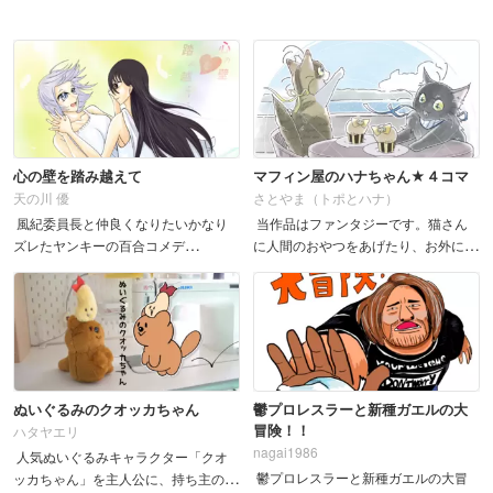
心の壁を踏み越えて
マフィン屋のハナちゃん★４コマ
天の川 優
さとやま（トポとハナ）
風紀委員長と仲良くなりたいかなり
当作品はファンタジーです。猫さん
ズレたヤンキーの百合コメデ
に人間のおやつをあげたり、お外に出
ィ &nbs...
したりなど、危険なことはさせないで
ね！
ぬいぐるみのクオッカちゃん
鬱プロレスラーと新種ガエルの大
冒険！！
ハタヤエリ
nagai1986
人気ぬいぐるみキャラクター「クオ
鬱プロレスラーと新種ガエルの大冒
ッカちゃん」を主人公に、持ち主の元