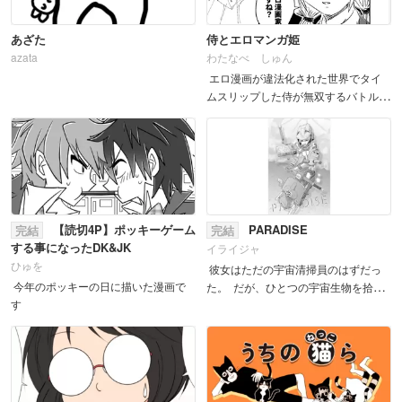
あざた
侍とエロマンガ姫
azata
わたなべ しゅん
エロ漫画が違法化された世界でタイ
ムスリップした侍が無双するバトルア
クション
【読切4P】ポッキーゲーム
PARADISE
完結
完結
する事になったDK&JK
イライジャ
ひゅを
彼女はただの宇宙清掃員のはずだっ
今年のポッキーの日に描いた漫画で
た。 だが、ひとつの宇宙生物を拾っ
す
たその日から、運命は狂い始め
る。 未知の惑...