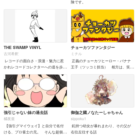
険です。
を離れたぬいぐるみたちのその後を描
きます。ぬいぐるみを愛してやまない
ぬいぐるみ作家が、針を筆に持ち替え
てぬいぐるみ漫画を描...
THE SWAMP VINYL
チョーカツファンタジー
古河希釈
ミチル
レコードの面白さ・浪漫・魅力に惹
正義のチョーカツヒーロー・バナナ
かれレコードコレクターへの道を歩ん
王子（ツッコミ担当） 相方は、笑顔
でいる少年 しかし、レコードの世界
で世界を壊すウン・チー姫（ボケ担
は底なしの沼 &nb...
当） &n...
強引じゃない妹の過去話
御伽之國ノなたーしゃちゃん
橘夜亜
sippoku1
【強引グマイウェイ】と自分で名付
鉈持つ幼女が暴れまわり、その父が
ける、プロ雀士の兄。 そんな超個性
右往左往する話
派な兄を持つ妹の私は、 兄がド...