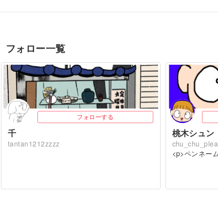
フォロー一覧
フォローする
千
桃木シュン
tantan1212zzzz
chu_chu_ple
<p>ペンネー