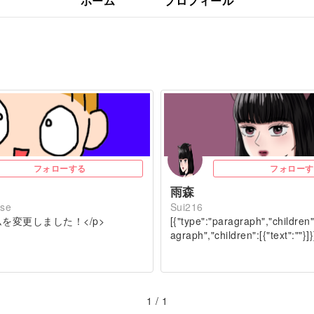
ホーム
プロフィール
フォローする
フォローす
雨森
ase
Sui216
ムを変更しました！</p>
[{"type":"paragraph","children"
agraph","children":[{"text":""}]}
1 / 1