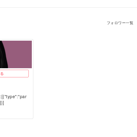
フォロワー一覧
る
:[{"type":"par
]}]