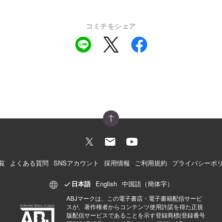
コミチをシェア
覧
よくある質問
SNSアカウント
採用情報
ご利用規約
プライバシーポ
日本語
English
中国語（簡体字）
ABJマークは、この電子書店・電子書籍配信サービ
スが、著作権者からコンテンツ使用許諾を得た正規
版配信サービスであることを示す登録商標(登録番号