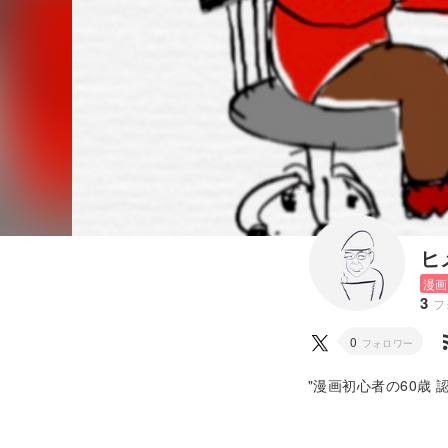
ヒ
漫画
3
フ
rss
0
フォロワー
"漫画初心者の60歳
した。 コミチに投稿