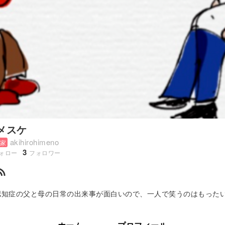
メスケ
akihirohimeno
家
3
ォロー
フォロワー
_feed
 認知症の父と母の日常の出来事が面白いので、一人で笑うのはもった
の仕方がよくわからなくて、今苦戦しています。&...