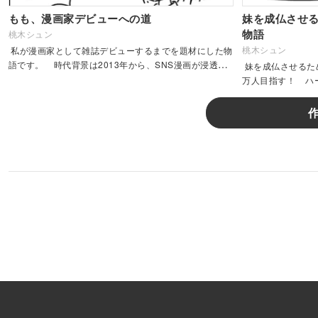
もも、漫画家デビューへの道
妹を成仏させる
物語
桃木シュン
桃木シュン
私が漫画家として雑誌デビューするまでを題材にした物
語です。 時代背景は2013年から、SNS漫画が浸透す
妹を成仏させるため
る2018年頃までのお話です。&nbs...
万人目指す！ 