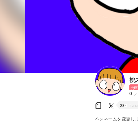
桃
漫画
0
フ
284
フォ
ペンネームを変更し