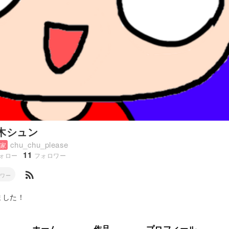
木シュン
chu_chu_please
家
11
ォロー
フォロワー
rss_feed
ロワー
ました！
ホーム
作品
プロフィール