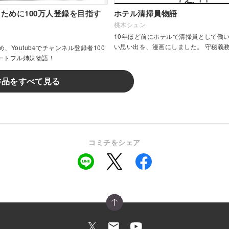
ために100万人登録を目指す
ホテル清掃員物語
桃木シュン
10年ほど前にホテルで清掃員として働
い思い出を、漫画にしました。 守秘義
、Youtubeでチャンネル登録者100
あえて詳細に書かない部分もありますが
ハートフル姉妹物語！
出しながら描きます。
作品をすべて見る
コミチをシェア