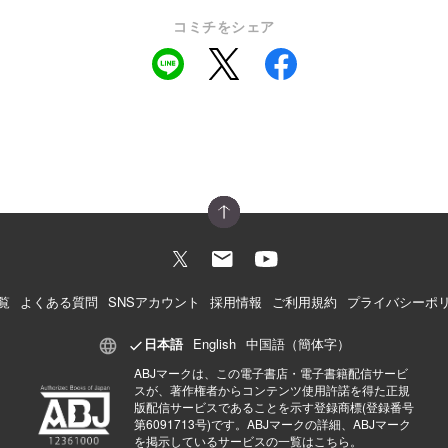
コミチをシェア
覧
よくある質問
SNSアカウント
採用情報
ご利用規約
プライバシーポ
日本語
English
中国語（簡体字）
ABJマークは、この電子書店・電子書籍配信サービ
スが、著作権者からコンテンツ使用許諾を得た正規
版配信サービスであることを示す登録商標(登録番号
第6091713号)です。ABJマークの詳細、ABJマーク
を掲示しているサービスの一覧はこちら。