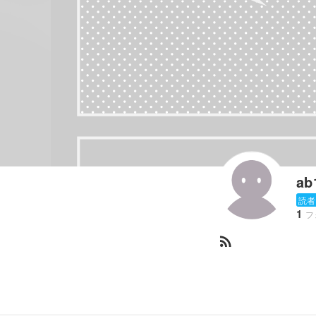
ab
読者
1
フ
rss_feed