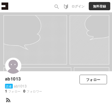
search
ログイン
無料登録
ab1013
フォロー
ab1013
読者
1
0
フォロー
フォロワー
rss_feed
すべて