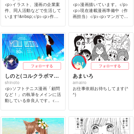
<p>イラスト、漫画の企業案
<p>漫画描いています。</p>
件、同人活動などで生活して
<p>現在連載漫画準備中（作
います!&nbsp;</p><p>作…
画担当）</p><p>マンガで…
フォローする
フォローする
しのと(コルクラボマンガ専科用)
あまいろ
shinoto
amairo
<p>ソフトテニス漫画「顧問
お仕事依頼お待ちしてます(^
など！」の執筆をメインに活
^)
動している奈良人です。<…