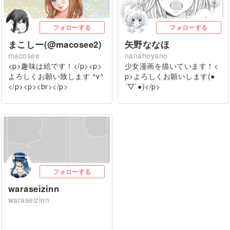
フォローする
フォローする
まこしー(@macosee2)
矢野ななほ
macosee
nanahoyano
<p>趣味は絵です！</p><p>
少女漫画を描いています！<
よろしくお願い致します ^v^
p>よろしくお願いします(●︎
</p><p><br></p>
´▽︎`●︎)</p>
フォローする
waraseizinn
waraseizinn