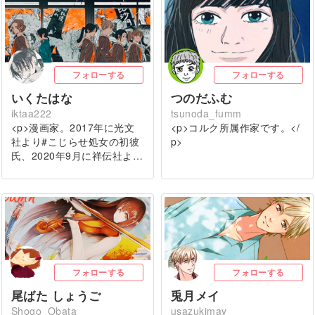
フォローする
フォローする
いくたはな
つのだふむ
iktaa222
tsunoda_fumm
<p>漫画家。2017年に光文
<p>コルク所属作家です。</
社より#こじらせ処女の初彼
p>
氏、2020年9月に祥伝社よ…
フォローする
フォローする
尾ばた しょうご
兎月メイ
Shogo_Obata
usazukimay