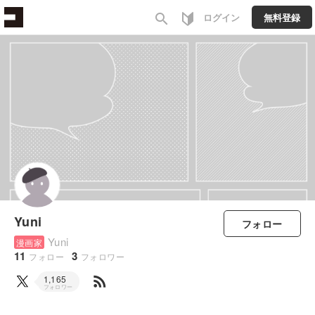
search
ログイン
無料登録
Yuni
フォロー
Yuni
漫画家
11
3
フォロー
フォロワー
rss_feed
1,165
フォロワー
すべて