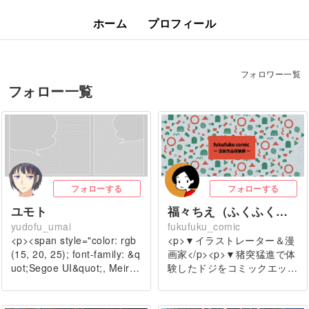
ホーム
プロフィール
フォロワー一覧
フォロー一覧
フォローする
フォローする
ユモト
福々ちえ（ふくふくちえ）
yudofu_umai
fukufuku_comic
<p><span style="color: rgb
<p>▼イラストレーター＆漫
(15, 20, 25); font-family: &q
画家</p><p>▼猪突猛進で体
uot;Segoe UI&quot;, Meir…
験したドジをコミックエッ…