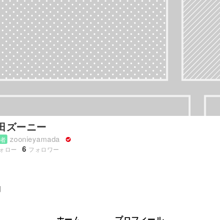
田ズーニー
zoonieyamada
者
6
ォロー
フォロワー
明
ホーム
プロフィール