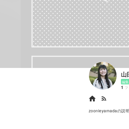
山
編集
1
フ
rss_feed
zoonieyamadaの説