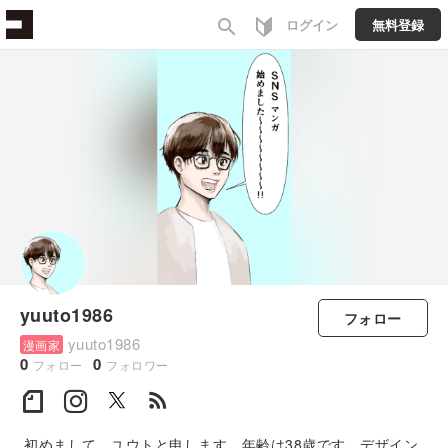
search
ログイン
無料登録
yuuto1986
フォロー
yuuto1986
漫画家
0
0
フォロー
フォロワー
rss_feed
初めまして。ユウトと申します。年齢は38歳です。デザイン