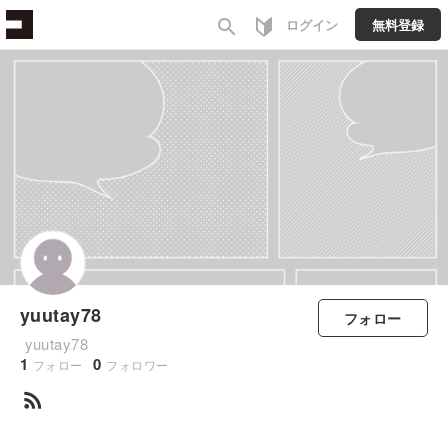
search
ログイン
無料登録
yuutay78
フォロー
yuutay78
1
0
フォロー
フォロワー
rss_feed
すべて