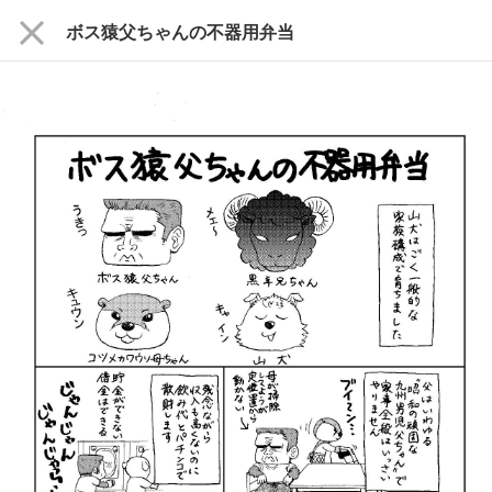
close
ボス猿父ちゃんの不器用弁当