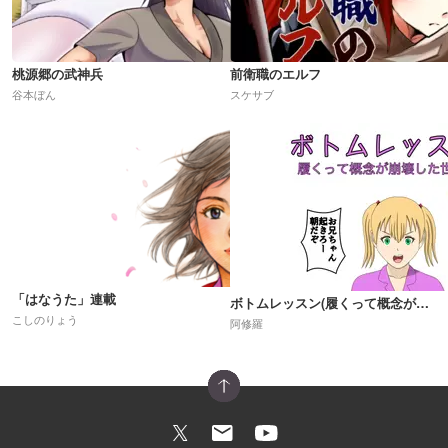
桃源郷の武神兵
前衛職のエルフ
谷本ぼん
スケサブ
「はなうた」連載
ボトムレッスン(履くって概念が崩壊した世界)R18
こしのりょう
阿修羅