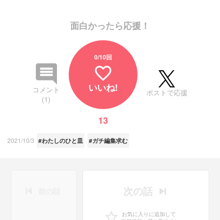
面白かったら応援！
0
/10回
favorite_border
いいね!
コメント
ポストで応援
(1)
13
2021/10/3
#わたしのひと皿
#ガチ編集求む
次の話
前の話
お気に入りに追加して