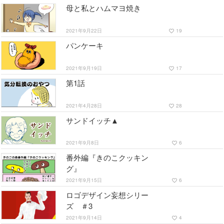
母と私とハムマヨ焼き
2021年9月22日
19
favorite_border
パンケーキ
2021年9月19日
17
favorite_border
第1話
2021年4月28日
28
favorite_border
サンドイッチ▲
2021年9月8日
6
favorite_border
番外編『きのこクッキン
グ』
2021年9月15日
6
favorite_border
ロゴデザイン妄想シリー
ズ ＃3
2021年9月14日
4
favorite_border