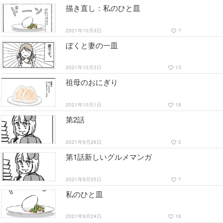
描き直し：私のひと皿
2021年10月3日
7
favorite_border
ぼくと妻の一皿
2021年10月3日
13
favorite_border
祖母のおにぎり
2021年10月1日
18
favorite_border
第2話
2021年9月26日
3
favorite_border
第1話新しいグルメマンガ
2021年9月25日
7
favorite_border
私のひと皿
2021年9月24日
18
favorite_border