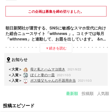
この企画は募集を締め切りました。
朝日新聞社が運営する、SNSに敏感なスマホ世代に向け
た総合ニュースサイト「withnews 」。コミチでは毎月
「withnews」と連動して、お題を出しています。 &n...
▼続きを読む
お知らせ
＜大賞＞
母と私とハムマヨ焼き
2021/9/22
＜入賞＞
ぼくと妻の一皿
2021/10/3
＜入賞＞
ボス猿父ちゃんの不器用弁当
2021/10/3
最新順
投稿順
人気順
投稿エピソード