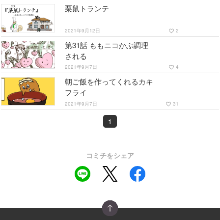
栗鼠トランテ
2021年9月12日
2
favorite_border
第31話 ももニコかぶ調理
される
2021年9月7日
4
favorite_border
朝ご飯を作ってくれるカキ
フライ
2021年9月7日
31
favorite_border
1
コミチをシェア