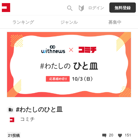
search
ログイン
無料登録
ランキング
ジャンル
募集中
#
わたしのひと皿
コミチ
20
151
21投稿