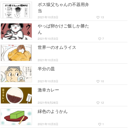
ボス猿父ちゃんの不器用弁
当
2021年10月3日
13
favorite_border
やっぱ卵かけご飯しか勝た
ん
2021年10月3日
7
favorite_border
世界一のオムライス
2021年10月3日
半分の皿
2021年10月3日
10
favorite_border
激幸カレー
2021年9月28日
12
favorite_border
緑色のようかん
2021年10月3日
1
favorite_border