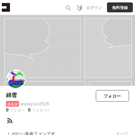
search
ログイン
無料登録
綿雪
フォロー
watayuki2526
漫画家
0
0
フォロー
フォロワー
rss_feed
しがない漫画ファンです
すべて