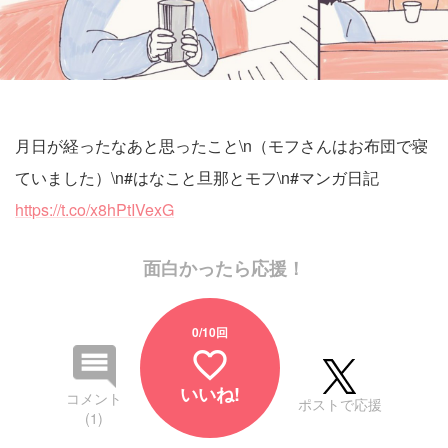
月日が経ったなあと思ったこと\n（モフさんはお布団で寝
ていました）\n#はなこと旦那とモフ\n#マンガ日記
https://t.co/x8hPtIVexG
面白かったら応援！
0
/10回
favorite_border
いいね!
コメント
ポストで応援
(1)