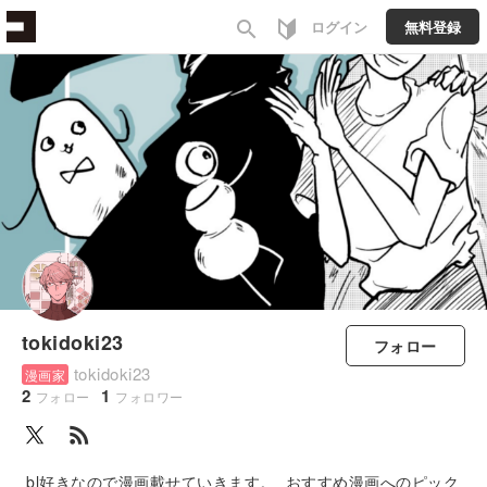
search
ログイン
無料登録
tokidoki23
フォロー
tokidoki23
漫画家
2
1
フォロー
フォロワー
rss_feed
bl好きなので漫画載せていきます。 おすすめ漫画へのピック