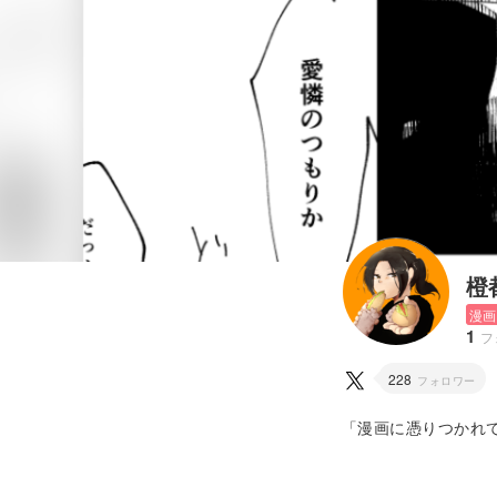
橙
漫画
1
フ
228
フォロワー
「漫画に憑りつかれ
でした。 コミカルに