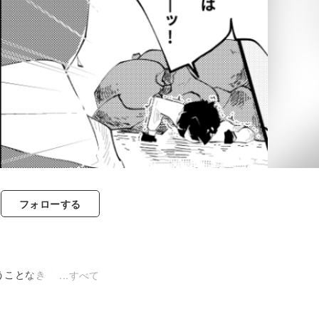
フォロー
する
うことなき「漫画家」
すべて
&...