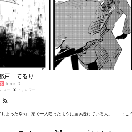
都戸 てるり
terurif3
家
3
ォロー
フォロワー
rss_feed
てしまった挙句、家で一人狂ったように描き続けている人」――まご
軽やかに、でも胸がｽｯとする文学のような漫画を楽しんで描いています。