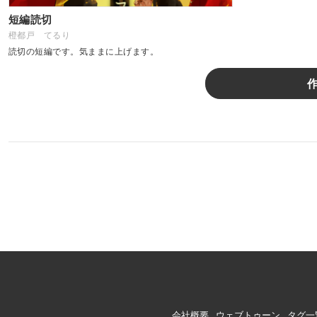
短編読切
橙都戸 てるり
読切の短編です。気ままに上げます。
会社概要
ウェブトゥーン
タグ一