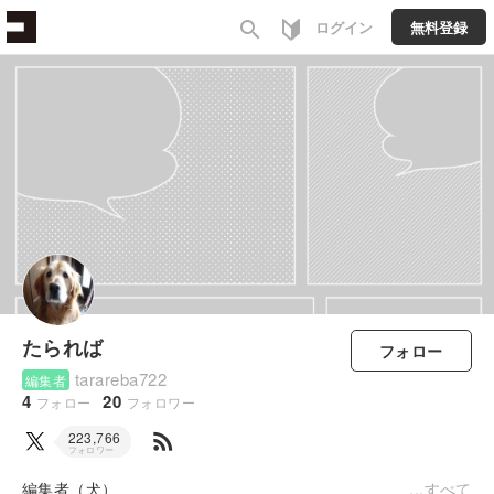
search
ログイン
無料登録
たられば
フォロー
tarareba722
編集者
4
20
フォロー
フォロワー
rss_feed
223,766
フォロワー
編集者（犬）
すべて