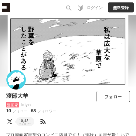
search
ログイン
無料登録
渡部大羊
フォロー
taiyo
漫画家
10
58
フォロー
フォロワー
rss_feed
10,481
フォロワー
プロ漫画家志望のコンビニ店員です！（現状）同志が欲しいで