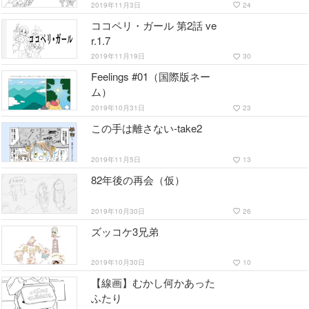
2019年11月3日
24
favorite_border
ココペリ・ガール 第2話 ve
r.1.7
2019年11月19日
30
favorite_border
Feelings #01（国際版ネー
ム）
2019年10月31日
23
favorite_border
この手は離さない-take2
2019年11月5日
13
favorite_border
82年後の再会（仮）
2019年10月30日
26
favorite_border
ズッコケ3兄弟
2019年10月30日
10
favorite_border
【線画】むかし何かあった
ふたり