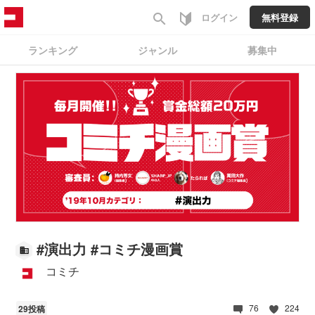
search
ログイン
無料登録
ランキング
ジャンル
募集中
#
演出力 #コミチ漫画賞
コミチ
76
224
29投稿