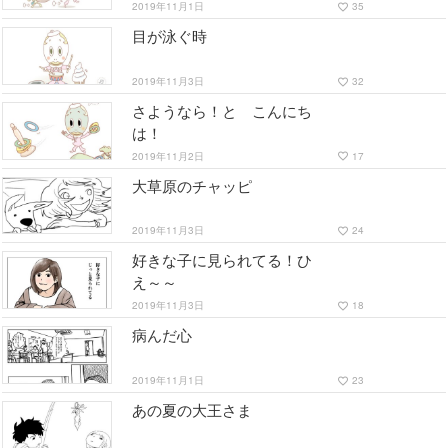
ンの後片付け
2019年11月1日
35
favorite_border
目が泳ぐ時
2019年11月3日
32
favorite_border
さようなら！と こんにち
は！
2019年11月2日
17
favorite_border
大草原のチャッピ
2019年11月3日
24
favorite_border
好きな子に見られてる！ひ
え～～
2019年11月3日
18
favorite_border
病んだ心
2019年11月1日
23
favorite_border
あの夏の大王さま