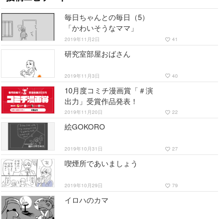
毎日ちゃんとの毎日（5）
「かわいそうなママ」
2019年11月2日
41
favorite_border
研究室部屋おばさん
2019年11月3日
40
favorite_border
10月度コミチ漫画賞「＃演
出力」受賞作品発表！
2019年11月20日
22
favorite_border
絵GOKORO
2019年10月31日
27
favorite_border
喫煙所であいましょう
2019年10月29日
79
favorite_border
イロハのカマ