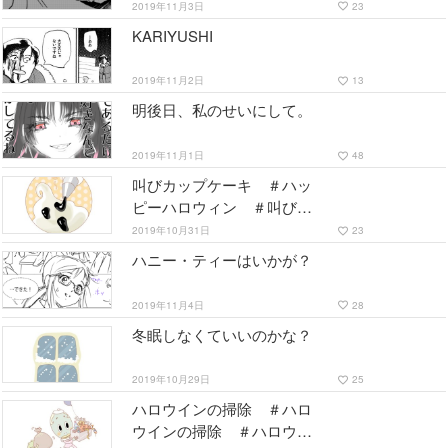
2019年11月3日
23
favorite_border
KARIYUSHI
2019年11月2日
13
favorite_border
明後日、私のせいにして。
2019年11月1日
48
favorite_border
叫びカップケーキ ＃ハッ
ピーハロウィン ＃叫び
＃ムンク
2019年10月31日
23
favorite_border
ハニー・ティーはいかが？
2019年11月4日
28
favorite_border
冬眠しなくていいのかな？
2019年10月29日
25
favorite_border
ハロウインの掃除 ＃ハロ
ウインの掃除 ＃ハロウィ