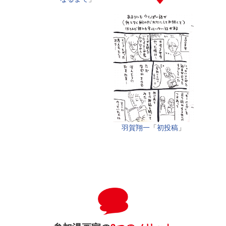
羽賀翔一
「
初投稿
」