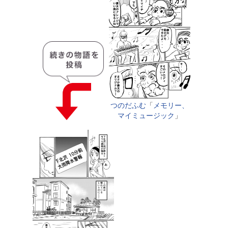
つのだふむ
「
メモリー、
マイミュージック
」