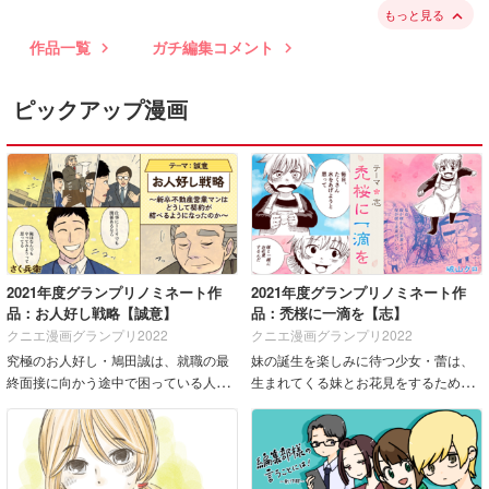
もっと見る
keyboard_arrow_up
作品一覧
ガチ編集コメント
keyboard_arrow_right
keyboard_arrow_right
ピックアップ漫画
2021年度グランプリノミネート作
2021年度グランプリノミネート作
品：お人好し戦略【誠意】
品：禿桜に一滴を【志】
クニエ漫画グランプリ2022
クニエ漫画グランプリ2022
究極のお人好し・鳩田誠は、就職の最
妹の誕生を楽しみに待つ少女・蕾は、
終面接に向かう途中で困っている人を
生まれてくる妹とお花見をするため、
助けまくり、ついに過労で倒れてしま
かつては空を覆うぐらいの花を咲かせ
う。就職先がなくなった誠は実家の不
ていた"禿桜"をもう一度咲かせるために
動産屋を継ぐことになるが、初めて対
奮闘する。"コウゴウセイ&qu...
応した客は専門外の物件を求めて...