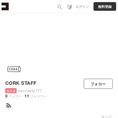
search
ログイン
無料登録
CORK STAFF
フォロー
samrasty777
漫画家
0
11
フォロー
フォロワー
rss_feed
すべて